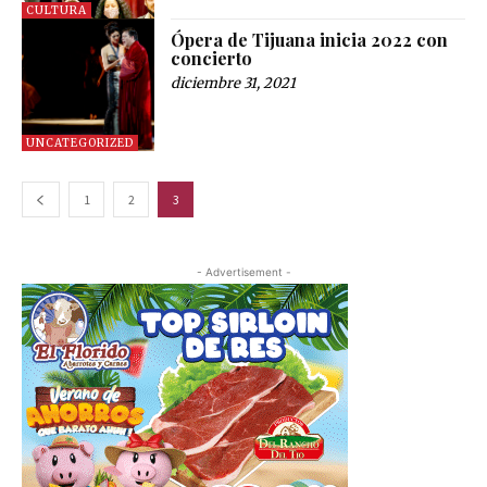
CULTURA
Ópera de Tijuana inicia 2022 con
concierto
diciembre 31, 2021
UNCATEGORIZED
1
2
3
- Advertisement -