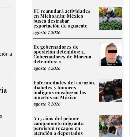
EU reanudará actividades
en Michoacán; México
busca destrabar
exportación de aguacate
agosto 7, 2026
Ex gobernadores de
oposición detenidos: 2.
ción a
Gobernadores de Morena
detenidos: 0
agosto 7, 2026
Enfermedades del corazón,
diabetes y tumores
ría
malignos encabezan las
muertes en México
agosto 7, 2026
s
A 13 años del primer
campamento migrante,
persisten rezagos en
atención a deportados