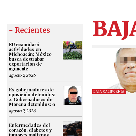
BAJ
- Recientes
EU reanudará
actividades en
Michoacán; México
busca destrabar
exportación de
aguacate
agosto 7, 2026
Ex gobernadores de
BAJA CALIFORNIA
oposición detenidos:
2. Gobernadores de
Morena detenidos: 0
agosto 7, 2026
Enfermedades del
corazón, diabetes y
tumores malignos