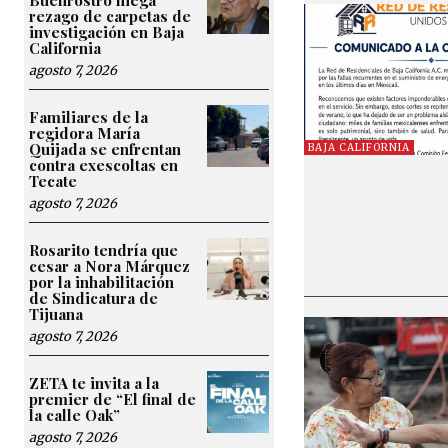
rezago de carpetas de
investigación en Baja
California
agosto 7, 2026
Familiares de la
regidora María
Quijada se enfrentan
BAJA CALIFORNIA
contra exescoltas en
Tecate
agosto 7, 2026
Rosarito tendría que
cesar a Nora Márquez
por la inhabilitación
de Sindicatura de
Tijuana
agosto 7, 2026
ZETA te invita a la
premier de “El final de
la calle Oak”
agosto 7, 2026