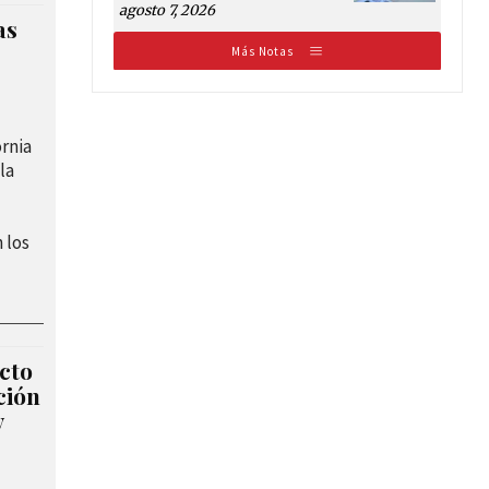
agosto 7, 2026
as
Más Notas
ornia
la
 los
cto
ción
y