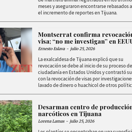
meses y aseguraron encontrarse rebasados 
el incremento de reportes en Tijuana.
Montserrat confirma revocació
visa; “no me investigan” en EEU
Ernesto Eslava
-
julio 25, 2026
La exalcaldesa de Tijuana explicó que su
revocación se debe al inicio de su proceso d
ciudadanía en Estados Unidos y contrastó su
con la revocación de visas por investigacione
lavado de dinero o huachicol de otros polític
Desarman centro de producció
narcóticos en Tijuana
Lorena Lamas
-
julio 25, 2026
Los plantíos se encontraban en una superfic