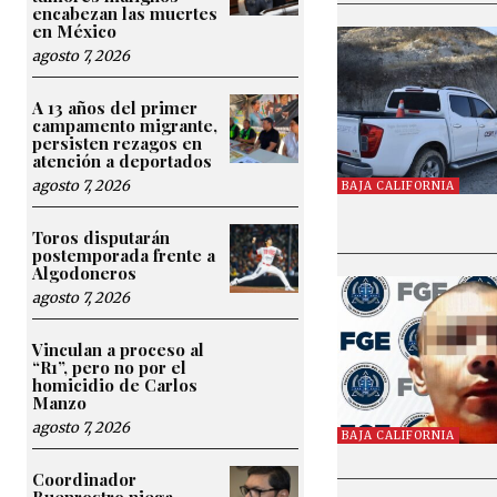
encabezan las muertes
en México
agosto 7, 2026
A 13 años del primer
campamento migrante,
persisten rezagos en
atención a deportados
agosto 7, 2026
BAJA CALIFORNIA
Toros disputarán
postemporada frente a
Algodoneros
agosto 7, 2026
Vinculan a proceso al
“R1”, pero no por el
homicidio de Carlos
Manzo
agosto 7, 2026
BAJA CALIFORNIA
Coordinador
Buenrostro niega