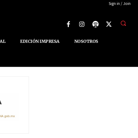
Sign in / Join
AL
EDICIÓN IMPRESA
NOSOTROS