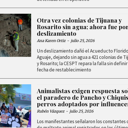
Otra vez colonias de Tijuana y
Rosarito sin agua; ahora fue po
deslizamiento
Ana Karen Ortiz
-
julio 25, 2026
Un deslizamiento dañó el Acueducto Florid
Aguaje, dejando sin agua a 421 colonias de T
y Rosarito; la CESPT repara la falla sin definir
fecha de restablecimiento
Animalistas exigen respuesta s
el paradero de Pancho y Chiquis
perros adoptados por influence
Rubén Vázquez
-
julio 25, 2026
Los manifestantes señalaron los constantes 
de maltrato animal registrados en los último