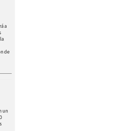
á a
s
la
ón de
n un
0
s