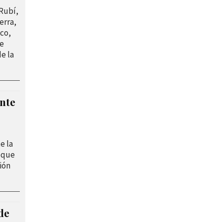
 Rubí,
erra,
nco,
ue
e la
nte
e la
 que
ión
de