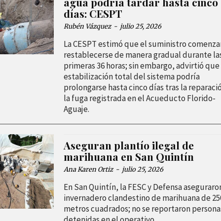
agua podría tardar hasta cinco
días: CESPT
Rubén Vázquez
-
julio 25, 2026
La CESPT estimó que el suministro comenzar
restablecerse de manera gradual durante la
primeras 36 horas; sin embargo, advirtió que 
estabilización total del sistema podría
prolongarse hasta cinco días tras la reparaci
la fuga registrada en el Acueducto Florido-
Aguaje.
Aseguran plantío ilegal de
marihuana en San Quintín
Ana Karen Ortiz
-
julio 25, 2026
En San Quintín, la FESC y Defensa aseguraro
invernadero clandestino de marihuana de 25
metros cuadrados; no se reportaron persona
detenidas en el operativo