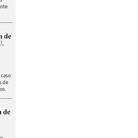
ante
n de
U.
e
 caso
s de
os.
n de
ie