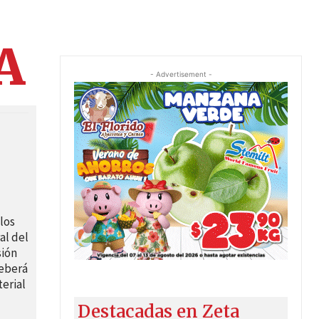
A
- Advertisement -
los
al del
sión
deberá
erial
Destacadas en Zeta