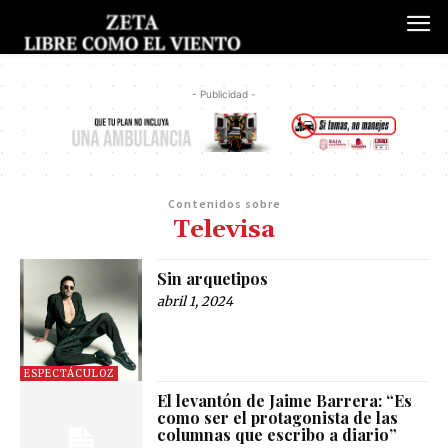
- Publicidad -
Contenidos sobre
Televisa
Sin arquetipos
abril 1, 2024
ESPECTÁCULOZ
El levantón de Jaime Barrera: “Es
como ser el protagonista de las
columnas que escribo a diario”