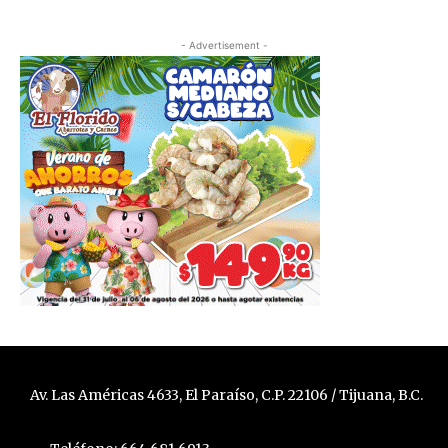
- Advertisement -
Av. Las Américas 4633, El Paraíso, C.P. 22106 / Tijuana, B.C.