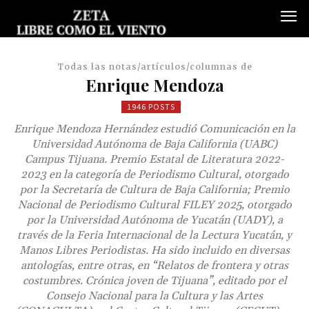
Todas las notas/artículos/columnas de
Enrique Mendoza
1946 POSTS
Enrique Mendoza Hernández estudió Comunicación en la
Universidad Autónoma de Baja California (UABC)
Campus Tijuana. Premio Estatal de Literatura 2022-
2023 en la categoría de Periodismo Cultural, otorgado
por la Secretaría de Cultura de Baja California; Premio
Nacional de Periodismo Cultural FILEY 2025, otorgado
por la Universidad Autónoma de Yucatán (UADY), a
través de la Feria Internacional de la Lectura Yucatán, y
Manos Libres Periodistas. Ha sido incluido en diversas
antologías, entre otras, en “Relatos de frontera y otras
costumbres. Crónica joven de Tijuana”, editado por el
Consejo Nacional para la Cultura y las Artes