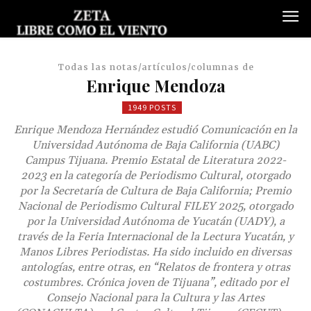
Todas las notas/artículos/columnas de
Enrique Mendoza
1949 POSTS
Enrique Mendoza Hernández estudió Comunicación en la
Universidad Autónoma de Baja California (UABC)
Campus Tijuana. Premio Estatal de Literatura 2022-
2023 en la categoría de Periodismo Cultural, otorgado
por la Secretaría de Cultura de Baja California; Premio
Nacional de Periodismo Cultural FILEY 2025, otorgado
por la Universidad Autónoma de Yucatán (UADY), a
través de la Feria Internacional de la Lectura Yucatán, y
Manos Libres Periodistas. Ha sido incluido en diversas
antologías, entre otras, en “Relatos de frontera y otras
costumbres. Crónica joven de Tijuana”, editado por el
Consejo Nacional para la Cultura y las Artes