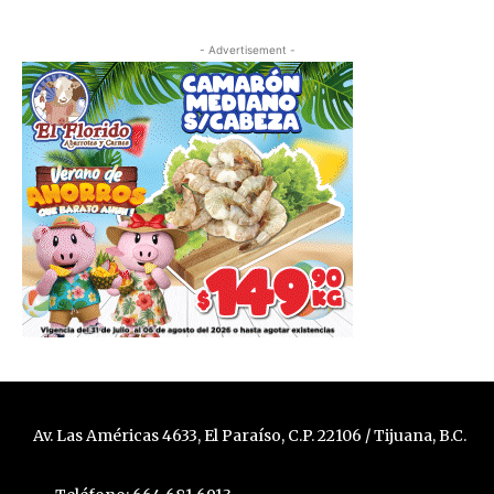
- Advertisement -
Av. Las Américas 4633, El Paraíso, C.P. 22106 / Tijuana, B.C.