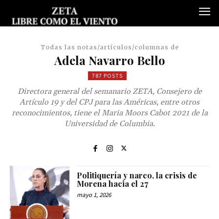
Todas las notas/artículos/columnas de
Adela Navarro Bello
787 POSTS
Directora general del semanario ZETA, Consejero de
Artículo 19 y del CPJ para las Américas, entre otros
reconocimientos, tiene el Maria Moors Cabot 2021 de la
Universidad de Columbia.
Politiquería y narco, la crisis de
Morena hacia el 27
mayo 1, 2026