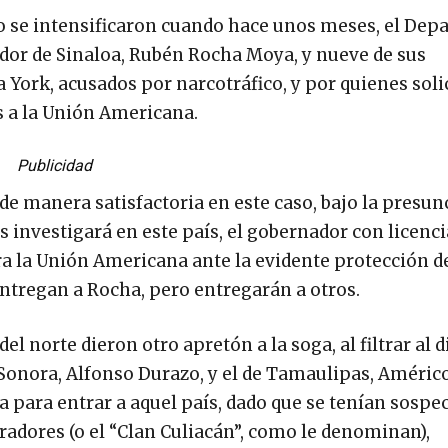
o se intensificaron cuando hace unos meses, el De
ador de Sinaloa, Rubén Rocha Moya, y nueve de sus
a York, acusados por narcotráfico, y por quienes soli
s a la Unión Americana.
Publicidad
e manera satisfactoria en este caso, bajo la presun
 investigará en este país, el gobernador con licenci
a la Unión Americana ante la evidente protección d
entregan a Rocha, pero entregarán a otros.
el norte dieron otro apretón a la soga, al filtrar al 
Sonora, Alfonso Durazo, y el de Tamaulipas, Améric
sta para entrar a aquel país, dado que se tenían sospe
dores (o el “Clan Culiacán”, como le denominan),