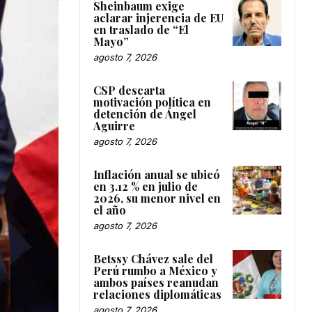
Sheinbaum exige
aclarar injerencia de EU
en traslado de “El
Mayo”
agosto 7, 2026
CSP descarta
motivación política en
detención de Ángel
Aguirre
agosto 7, 2026
Inflación anual se ubicó
en 3.12 % en julio de
2026, su menor nivel en
el año
agosto 7, 2026
Betssy Chávez sale del
Perú rumbo a México y
ambos países reanudan
relaciones diplomáticas
agosto 7, 2026