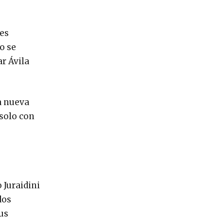
les
o se
ar Ávila
a nueva
 solo con
e
 Juraidini
dos
us