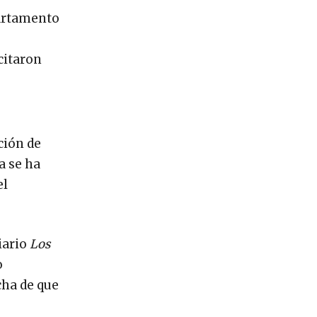
partamento
citaron
ción de
a se ha
el
diario
Los
o
cha de que