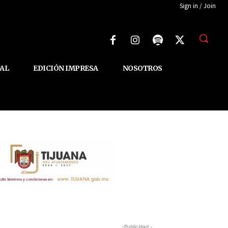
Sign in / Join
AL
EDICIÓN IMPRESA
NOSOTROS
-Publicidad -