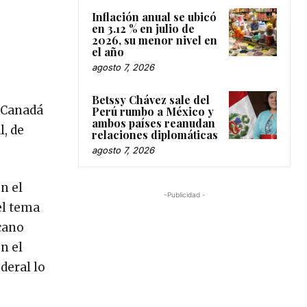
Inflación anual se ubicó
en 3.12 % en julio de
2026, su menor nivel en
el año
agosto 7, 2026
Betssy Chávez sale del
y Canadá
Perú rumbo a México y
ambos países reanudan
l, de
relaciones diplomáticas
agosto 7, 2026
n el
-Publicidad -
el tema
icano
n el
deral lo