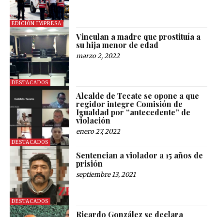
EDICIÓN IMPRESA
Vinculan a madre que prostituía a
su hija menor de edad
marzo 2, 2022
DESTACADOS
Alcalde de Tecate se opone a que
regidor integre Comisión de
Igualdad por “antecedente” de
violación
enero 27, 2022
DESTACADOS
Sentencian a violador a 15 años de
prisión
septiembre 13, 2021
DESTACADOS
Ricardo González se declara