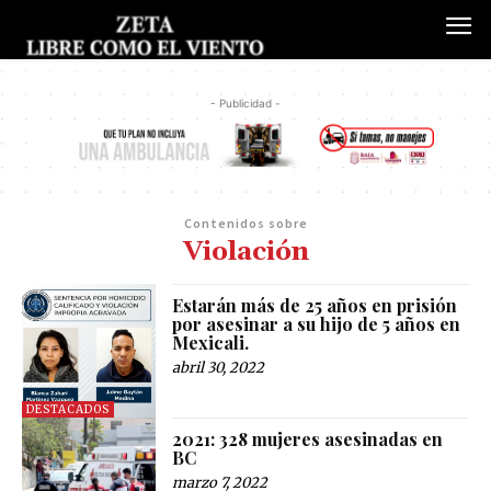
- Publicidad -
Contenidos sobre
Violación
Estarán más de 25 años en prisión
por asesinar a su hijo de 5 años en
Mexicali.
abril 30, 2022
DESTACADOS
2021: 328 mujeres asesinadas en
BC
marzo 7, 2022