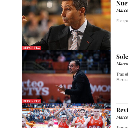
Nue
Marcos
El esp
DEPORTEZ
Sole
Marcos
Tras el
Mexica
DEPORTEZ
Rev
Marcos
Tras v