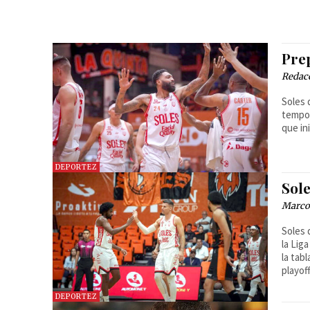
Pre
Redac
Soles 
tempor
que ini
DEPORTEZ
Sole
Marcos
Soles 
la Lig
la tab
playof
DEPORTEZ