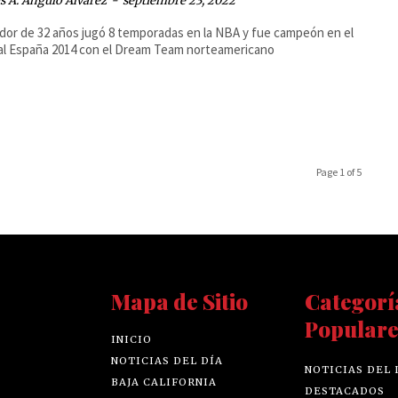
 A. Angulo Álvarez
-
septiembre 23, 2022
ador de 32 años jugó 8 temporadas en la NBA y fue campeón en el
l España 2014 con el Dream Team norteamericano
Page 1 of 5
Mapa de Sitio
Categorí
Populare
INICIO
NOTICIAS DEL DÍA
NOTICIAS DEL 
BAJA CALIFORNIA
DESTACADOS