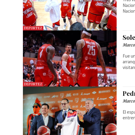
Nacion
Nacion
DEPORTEZ
Sol
Marcos
Fue un
arranq
visita
DEPORTEZ
Ped
Marcos
El esp
entren