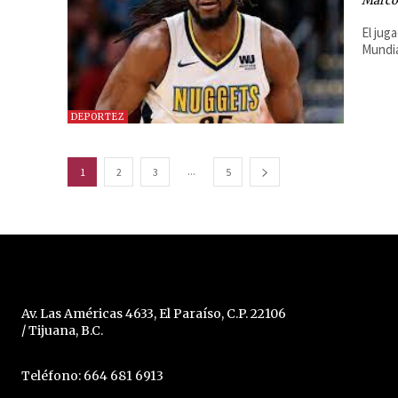
Marcos
El jug
Mundia
DEPORTEZ
...
1
2
3
5
Av. Las Américas 4633, El Paraíso, C.P. 22106
/ Tijuana, B.C.
Teléfono: 664 681 6913