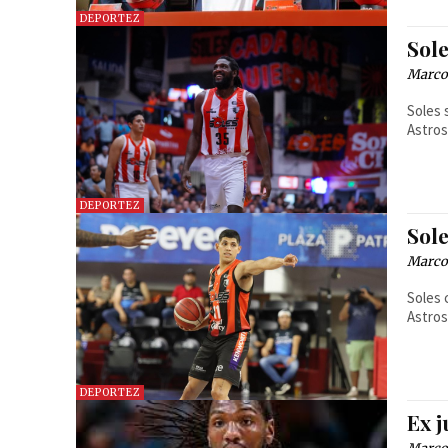
DEPORTEZ
Sol
Marcos
Soles 
Astros
DEPORTEZ
Sol
Marcos
Soles 
Astros
DEPORTEZ
Ex 