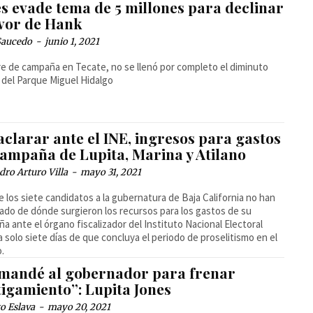
es evade tema de 5 millones para declinar
avor de Hank
Saucedo
-
junio 1, 2021
rre de campaña en Tecate, no se llenó por completo el diminuto
 del Parque Miguel Hidalgo
aclarar ante el INE, ingresos para gastos
campaña de Lupita, Marina y Atilano
dro Arturo Villa
-
mayo 31, 2021
e los siete candidatos a la gubernatura de Baja California no han
ado de dónde surgieron los recursos para los gastos de su
a ante el órgano fiscalizador del Instituto Nacional Electoral
 a solo siete días de que concluya el periodo de proselitismo en el
o.
mandé al gobernador para frenar
tigamiento”: Lupita Jones
o Eslava
-
mayo 20, 2021