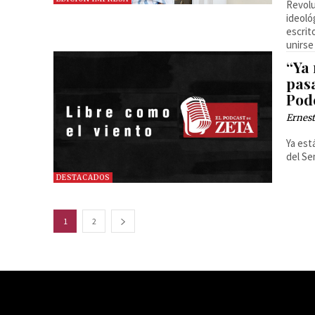
Revolu
ideoló
escrit
unirse
“Ya
pasa
Pod
Ernest
Ya est
del Se
DESTACADOS
1
2