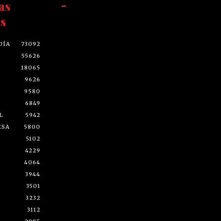
as
-
s
DÍA
73092
55626
18065
9626
9580
6849
L
5942
ESA
5800
5102
4229
4064
3944
3501
3232
3112