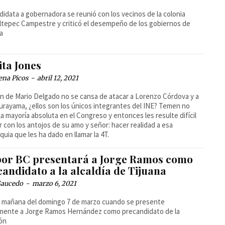
didata a gobernadora se reunió con los vecinos de la colonia
tepec Campestre y criticó el desempeño de los gobiernos de
a
ita Jones
ena Picos
-
abril 12, 2021
rón de Mario Delgado no se cansa de atacar a Lorenzo Córdova y a
urayama, ¿ellos son los únicos integrantes del INE? Temen no
 la mayoría absoluta en el Congreso y entonces les resulte difícil
r con los antojos de su amo y señor: hacer realidad a esa
quia que les ha dado en llamar la 4T.
por BC presentará a Jorge Ramos como
andidato a la alcaldía de Tijuana
Saucedo
-
marzo 6, 2021
a mañana del domingo 7 de marzo cuando se presente
lmente a Jorge Ramos Hernández como precandidato de la
ión