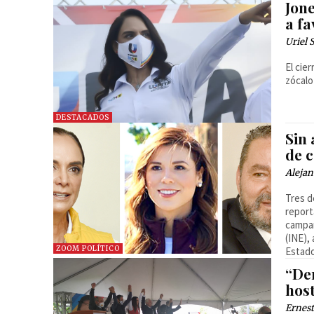
Jon
a f
Uriel 
El cie
zócalo
DESTACADOS
Sin 
de 
Alejan
Tres d
report
campañ
(INE),
ZOOM POLÍTICO
Estad
“De
hos
Ernest