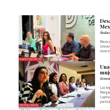
Des
Mex
Redac
Mexica
Univer
nivel 
ESPECTÁCULOZ
Una
muje
Ernest
Las le
Margar
Lupita
partic
DESTACADOS