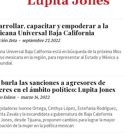
Lupita Jones
arrollar, capacitar y empoderar a la
icana Universal Baja California
ción Zeta
-
septiembre 27, 2022
na Universal Baja California está en búsqueda de la próxima Miss
so mexicana en la región, para representar al Estado y México a
mundial.
 burla las sanciones a agresores de
res en el ámbito político: Lupita Jones
o Eslava
-
marzo 14, 2022
gisladoras Ivonne Ortega, Cinthya López, Estefania Rodríguez,
ita Zavala y la excandidata a gubernatura de Baja Calofornia
 Jones, desde Tijuana, proponen cambios para lograr la mayor
ipación de la mujer en la política mexican