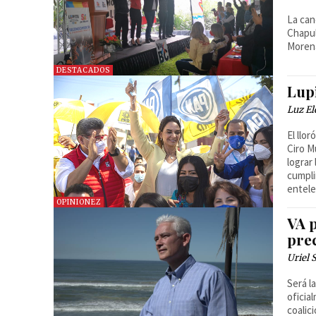
La can
Chapul
Moren
DESTACADOS
Lup
Luz El
El llo
Ciro M
lograr
cumpli
entele
OPINIONEZ
VA 
prec
Uriel 
Será l
oficia
coalic