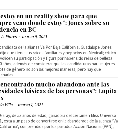
estoy en un reality show para que
mpre vean donde estoy”: Jones sobre su
idencia en BC
A. Flores
-
marzo 5, 2021
candidata de la alianza Va Por Baja California, Guadalupe Jones
 dijo que tiene sus raíces familiares y negocios en Mexicali; criticó
ivolicen su participación y figura por haber sido reina de belleza
0 años, además de considerar que las candidaturas para mujeres
ota de género no son las mejores maneras, pero hay que
charlas
 encontrado mucho abandono ante las
sidades básicas de las personas”: Lupita
es
o Villa
-
marzo 1, 2021
Garay, de 53 años de edad, ganadora del certamen Miss Universo
1, está a un paso de convertirse en la abanderada de la alianza “Va
 California”, comprendida por los partidos Acción Nacional (PAN),