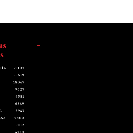
as
-
s
DÍA
73107
55639
18067
9627
9581
6849
L
5943
ESA
5800
5102
4230