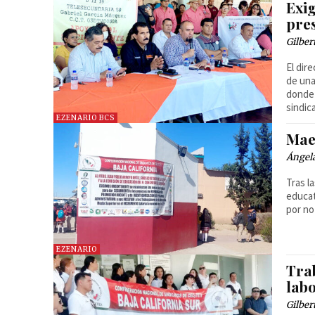
Exi
pre
Gilber
El dir
de una
donde 
sindic
EZENARIO BCS
Mae
Ángel
Tras l
educat
por no
EZENARIO
Tra
lab
Gilber