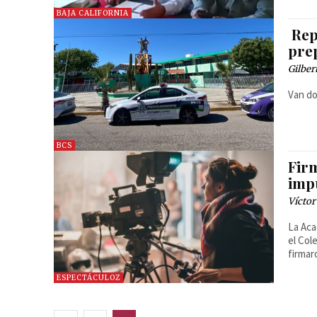
BAJA CALIFORNIA
Rep
pre
Gilber
Van do
BCS
Fir
imp
Víctor
La Aca
el Col
firmar
ESPECTÁCULOZ