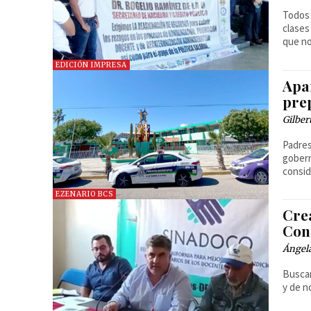
Todos 
clases
que no
EDICIÓN IMPRESA
Apa
pre
Gilber
Padres
gobern
consid
EZENARIO BCS
Cre
Con
Ángel
Buscan
y de n