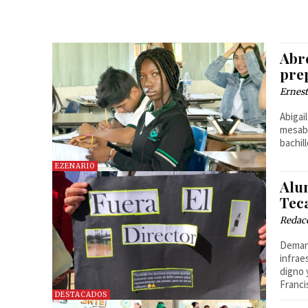
Abr
pre
Ernest
Abigai
mesaba
bachil
EZENARIO
Alu
Tec
Redac
Demand
infraes
digno 
Franc
DESTACADOS