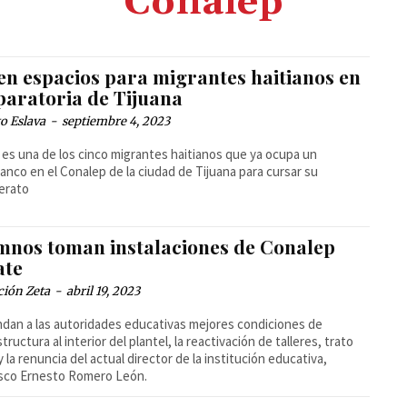
Conalep
en espacios para migrantes haitianos en
paratoria de Tijuana
o Eslava
-
septiembre 4, 2023
l es una de los cinco migrantes haitianos que ya ocupa un
nco en el Conalep de la ciudad de Tijuana para cursar su
lerato
mnos toman instalaciones de Conalep
ate
ción Zeta
-
abril 19, 2023
an a las autoridades educativas mejores condiciones de
tructura al interior del plantel, la reactivación de talleres, trato
y la renuncia del actual director de la institución educativa,
isco Ernesto Romero León.