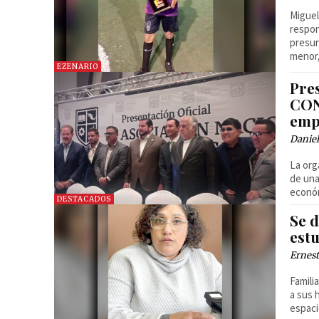
Miguel
respon
presu
menor,
EZENARIO
Pre
CON
emp
Danie
La org
de una
económ
DESTACADOS
Se d
est
Ernest
Famili
a sus 
espaci