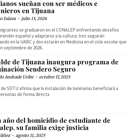
tianos sueñan con ser médicos e
enieros en Tijuana
o Eslava
-
julio 13, 2026
migrantes se graduaron en el CONALEP enfrentando desafíos
prender español y adaptarse a la cultura; tres seguirán
ando en la UABC y dos estarán en Medicina en el ciclo escolar que
 en septiembre de 2026.
alde de Tijuana inaugura programa de
minación Sendero Seguro
do Andrade Uribe
-
octubre 17, 2025
r de SDTU afirma que la instalación de luminarias beneficiará a
personas de forma directa
 año del homicidio de estudiante de
lep, su familia exige justicia
Yáñez
-
agosto 11, 2025