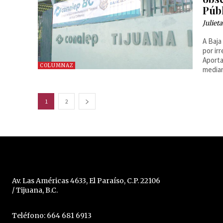
Púb
Juliet
A Baja
por ir
Aporta
COLUMNAZ
median
1
2
Av. Las Américas 4633, El Paraíso, C.P. 22106
/ Tijuana, B.C.
Teléfono: 664 681 6913