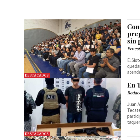
Con
pre
sin 
Ernest
El Sis
quedar
atende
DESTACADOS
En T
Redac
Juan A
Tecate
partic
taquer
DESTACADOS