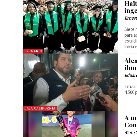
Hai
ing
Ernest
Siete 
para a
estudi
inicia
EZENARIO
Alc
ilu
Eduar
Titula
4,500 
BAJA CALIFORNIA
A un
Cona
Mara 