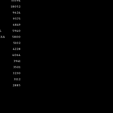
55594
18052
9624
9575
6849
L
5940
ESA
5800
5102
4228
4064
3941
3501
3230
3112
2885