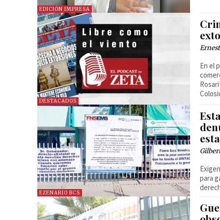
EDICIÓN IMPRESA
Cri
exto
Ernest
En el 
comerc
Rosari
Colosi
DESTACADOS
Esta
den
esta
Gilber
Exigen
para g
derech
EZENARIO BCS
Gue
obs