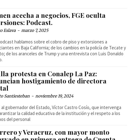
men acecha a negocios, FGE oculta
rsiones: Podcast.
o Eslava
-
marzo 7, 2025
podcast hablamos sobre el cobro de piso y extorsiones a
iantes en Baja California; de los cambios en la policía de Tecate y
to; de los aranceles de Trump y una entrevista con Luis Donaldo
o.
lla protesta en Conalep La Paz:
uncian hostigamiento de directora
tal
to Santiesteban
-
noviembre 19, 2024
 al gobernador del Estado, Víctor Castro Cosío, que intervenga
arantizar la calidad educativa de la institución y el respeto a los
os del personal
rrero y Veracruz, con mayor monto
ervado en primera entrega de Cuenta