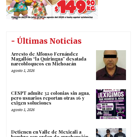
- Últimas Noticias
Arresto de Alfonso Fernández
Magallón “la Quiringua” desatada
narcobloqueos en Michoacán
agosto 1, 2026
CESPT admite 32 colonias sin agua,
pero usuarios reportan otras 16 y
exigen soluciones
agosto 1, 2026
Detienen en Valle de Mexicali a
hombre con orden de aprehensión