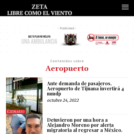
- Publicidad -
Contenidos sobre
Aeropuerto
Ante demanda de pasajeros,
Aeropuerto de Tijuana invertirá 4
mmdp
octubre 24, 2022
EZENARIO
Detuvieron por una hora a
Alejandro Moreno por alerta
migratoria al regresar a México.