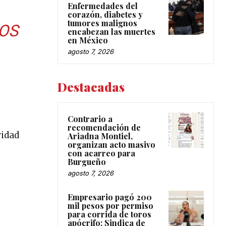
Enfermedades del
corazón, diabetes y
tumores malignos
OS
encabezan las muertes
en México
agosto 7, 2026
Destacadas
Contrario a
recomendación de
ridad
Ariadna Montiel,
organizan acto masivo
con acarreo para
Burgueño
agosto 7, 2026
Empresario pagó 200
mil pesos por permiso
para corrida de toros
apócrifo: Sindica de