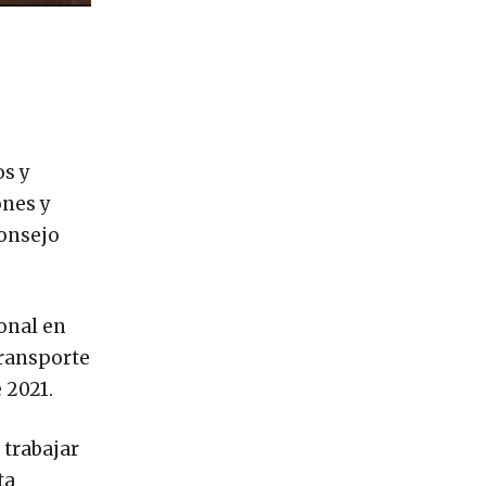
os y
ones y
Consejo
ional en
transporte
 2021.
 trabajar
ta