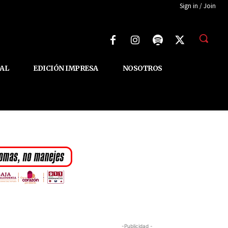
Sign in / Join
AL
EDICIÓN IMPRESA
NOSOTROS
-Publicidad -