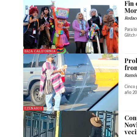
Fin
Mor
Redac
Para l
Glitch
BAJA CALIFORNIA
Prol
fro
Ramón
Cinco 
año 20
EZENARIO
Cons
Nov
vec