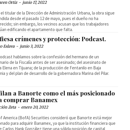
ren Ortiz
-
junio 17, 2022
el titular de la Dirección de Administración Urbana, la obra sigue
dida desde el pasado 12 de mayo, pues el dueño no ha
ecido; sin embargo, los vecinos acusan que los trabajadores
úan edificando el apartamento que falta.
fiesa crímenes y protección: Podcast.
o Eslava
-
junio 3, 2022
podcast hablamos sobre la confesión del hermano de un
nario de la Fiscalía antes de ser asesinado; del asesinato de
a Elena en Tijuana; de la producción de Fentanilo en Baja
rnia y del plan de desarrollo de la gobernadora Marina del Pilar.
filan a Banorte como el más posicionado
a comprar Banamex
ción Zeta
-
enero 20, 2022
f America (BofA) Securities consideró que Banorte está mejor
onado para adquirir Banamex, ya que la institución financiera que
e Carlos Hank González tiene una sólida posición de capital