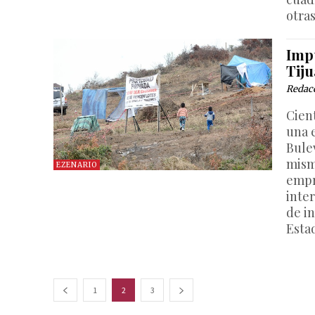
otra
Imp
Tij
Redac
Cien
una 
Bule
mism
EZENARIO
empr
inte
de in
Estad
1
2
3