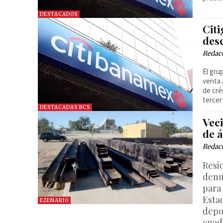
DESTACADOS
Cit
desc
Redac
El gru
venta 
de cré
tercer
DESTACADAS BCS
Vec
de 
Redac
Resi
denu
para 
Esta
EZENARIO
depo
cuad