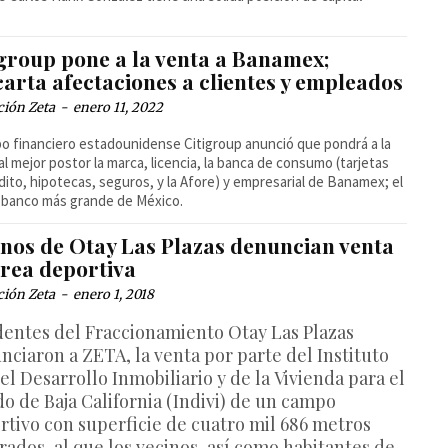
igroup pone a la venta a Banamex;
arta afectaciones a clientes y empleados
ción Zeta
-
enero 11, 2022
po financiero estadounidense Citigroup anunció que pondrá a la
al mejor postor la marca, licencia, la banca de consumo (tarjetas
dito, hipotecas, seguros, y la Afore) y empresarial de Banamex; el
 banco más grande de México.
inos de Otay Las Plazas denuncian venta
área deportiva
ción Zeta
-
enero 1, 2018
dentes del Fraccionamiento Otay Las Plazas
nciaron a ZETA, la venta por parte del Instituto
el Desarrollo Inmobiliario y de la Vivienda para el
do de Baja California (Indivi) de un campo
rtivo con superficie de cuatro mil 686 metros
rados, al que los vecinos, así como habitantes de