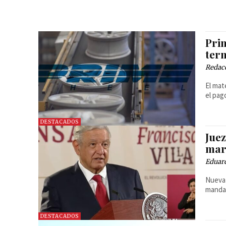
Pri
ter
Redac
El mat
el pag
DESTACADOS
Jue
mar
Eduar
Nueva 
manda
DESTACADOS