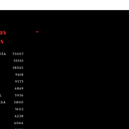
as
-
s
DÍA
73007
55553
18045
9618
9573
6849
L
5936
ESA
5800
5102
4228
4064