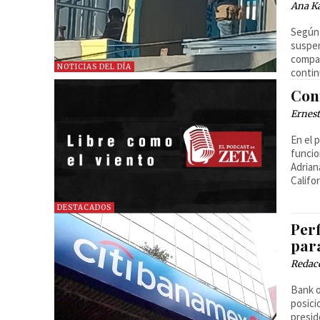
Ana Ka
Según 
suspen
compar
NOTICIAS DEL DÍA
contin
Con
Ernest
En el 
funcio
Adrian
Califo
DESTACADOS
Per
par
Redac
Bank o
posici
presid