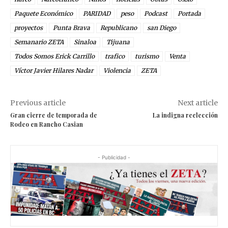
Paquete Económico
PARIDAD
peso
Podcast
Portada
proyectos
Punta Brava
Republicano
san Diego
Semanario ZETA
Sinaloa
Tijuana
Todos Somos Erick Carrillo
trafico
turismo
Venta
Víctor Javier Hilares Nadar
Violencia
ZETA
Previous article
Next article
Gran cierre de temporada de
La indigna reelección
Rodeo en Rancho Casian
- Publicidad -