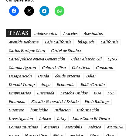
Comparte esto:
TEMAS
adolescentes
Araceles
Asesinatos
Avenida Reforma
Baja California
búsqueda
California
Carlos Enrique Chan
Cártel de Sinaloa
Cártel Jalisco Nueva Generación
César Alarcón Gil
CJNG
Claudia Agatón
Cobro de Piso
Colectivos
Consumo
Desaparición
Deuda
deuda externa
Dólar
Donald Trump
droga
Economía
Eddie Carrillo
Empresarios
Ensenada
Estados Unidos
EUA
FGE
Finanzas
Fiscalía General del Estado
Fitch Raitings
Guerrero
homicidio
Inflación
Información
Investigación
Jalisco
Jatay
Libre Como El Viento
Lomas Taurinas
Menores
Metrobús
México
MORENA
narco
Narcotráfico
Niños
noticias
Obras
Oxxo