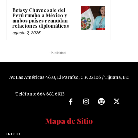
Betssy Chávez sale del
Perú rumbo a México y
ambos países reanudan
relaciones diplomáticas
agosto 7, 2026
-Publicidad -
Av. Las Américas 4633, El Paraíso, C.P. 22106 / Tijuana, B.C.
Teléfono: 664 681 6913
Mapa de Sitio
INICIO