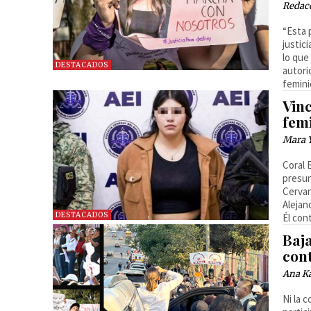
Redac
“Esta 
justic
lo que
DESTACADOS
autori
femini
Vin
femi
Mara 
Coral 
presun
Cervan
Alejan
DESTACADOS
Él con
Baja
con
Ana Ka
Ni la 