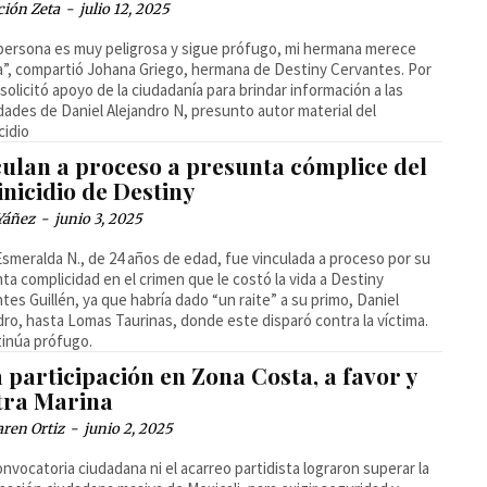
ción Zeta
-
julio 12, 2025
persona es muy peligrosa y sigue prófugo, mi hermana merece
ia”, compartió Johana Griego, hermana de Destiny Cervantes. Por
 solicitó apoyo de la ciudadanía para brindar información a las
dades de Daniel Alejandro N, presunto autor material del
cidio
culan a proceso a presunta cómplice del
nicidio de Destiny
Yáñez
-
junio 3, 2025
Esmeralda N., de 24 años de edad, fue vinculada a proceso por su
ta complicidad en el crimen que le costó la vida a Destiny
tes Guillén, ya que habría dado “un raite” a su primo, Daniel
dro, hasta Lomas Taurinas, donde este disparó contra la víctima.
tinúa prófugo.
 participación en Zona Costa, a favor y
tra Marina
ren Ortiz
-
junio 2, 2025
convocatoria ciudadana ni el acarreo partidista lograron superar la