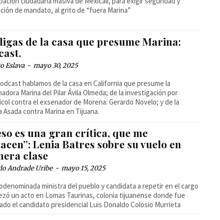
ipación ciudadana masiva de Mexicali, para exigir seguridad y
ción de mandato, al grito de “fuera Marina”
 ligas de la casa que presume Marina:
cast.
o Eslava
-
mayo 30, 2025
podcast hablamos de la casa en California que presume la
adora Marina del Pilar Ávila Olmeda; de la investigación por
col contra el exsenador de Morena: Gerardo Novelo; y de la
a Asada contra Marina en Tijuana.
eso es una gran crítica, que me
acen”: Lenia Batres sobre su vuelo en
mera clase
do Andrade Uribe
-
mayo 15, 2025
odenominada ministra del pueblo y candidata a repetir en el cargo
zó un acto en Lomas Taurinas, colonia tijuanense donde fue
ado el candidato presidencial Luis Donaldo Colosio Murrieta