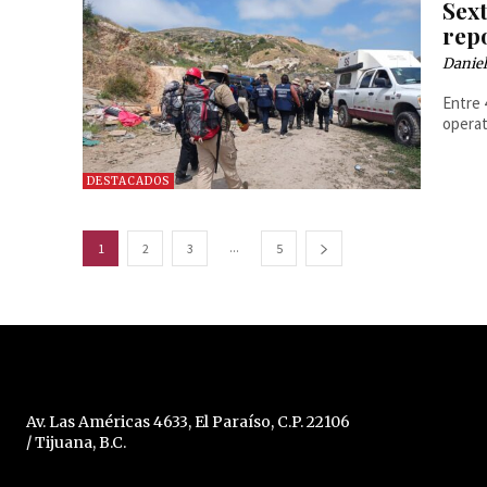
Sex
rep
Danie
Entre 
operat
DESTACADOS
...
1
2
3
5
Av. Las Américas 4633, El Paraíso, C.P. 22106
/ Tijuana, B.C.