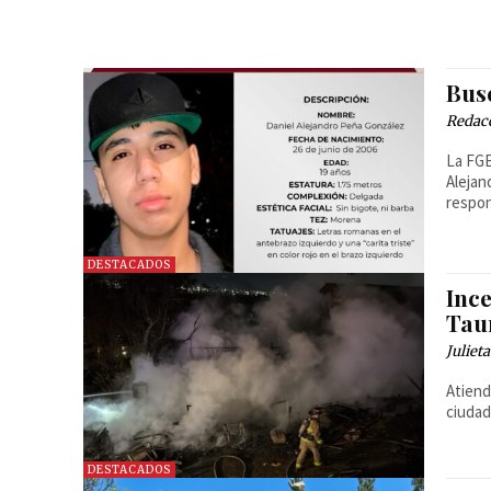
Bus
Redac
La FGE
Alejan
respon
DESTACADOS
Inc
Tau
Juliet
Atiend
ciudad
DESTACADOS