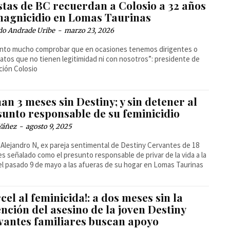
stas de BC recuerdan a Colosio a 32 años
magnicidio en Lomas Taurinas
do Andrade Uribe
-
marzo 23, 2026
nto mucho comprobar que en ocasiones tenemos dirigentes o
atos que no tienen legitimidad ni con nosotros”: presidente de
ión Colosio
n 3 meses sin Destiny; y sin detener al
sunto responsable de su feminicidio
Yáñez
-
agosto 9, 2025
 Alejandro N, ex pareja sentimental de Destiny Cervantes de 18
es señalado como el presunto responsable de privar de la vida a la
el pasado 9 de mayo a las afueras de su hogar en Lomas Taurinas
cel al feminicida!: a dos meses sin la
nción del asesino de la joven Destiny
vantes familiares buscan apoyo