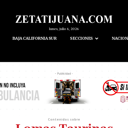
lunes, julio 6, 2026
BAJA CALIFORNIA SUR
SECCIONES
NACION
- Publicidad -
Contenidos sobre