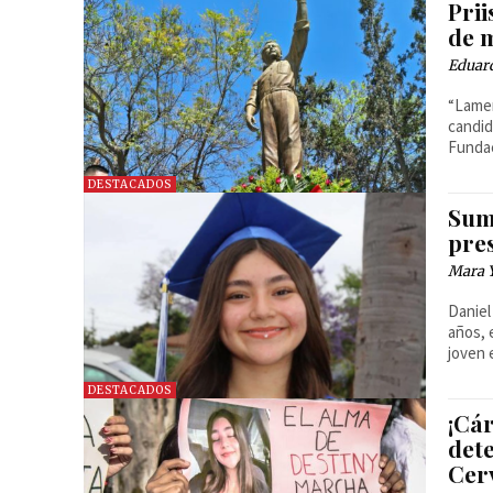
Prii
de 
Eduar
“Lame
candid
Fundac
DESTACADOS
Suma
pre
Mara 
Daniel
años, 
joven 
DESTACADOS
¡Cár
dete
Cer