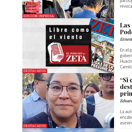
partic
revoca
EDICIÓN IMPRESA
Las
Pod
Ernest
En el 
gobern
Huachi
Carnit
DESTACADOS
“Si 
dest
pri
Eduar
La aut
encabe
asesin
DESTACADOS