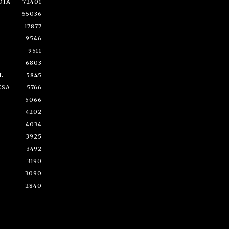
DÍA
72401
55036
17877
9546
9511
6803
L
5845
ESA
5766
5066
4202
4034
3925
3492
3190
3090
2840