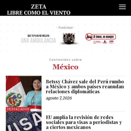
- Publicidad -
Contenidos sobre
México
Betssy Chávez sale del Perú rumbo
a México y ambos países reanudan
relaciones diplomáticas
agosto 7, 2026
DESTACADOS
EU amplía la revisión de redes
sociales para visas a periodistas y
a ciertos mexicanos