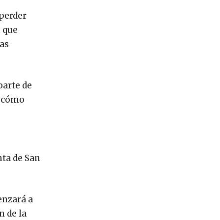
 perder
n que
vas
parte de
s cómo
nta de San
enzará a
n de la