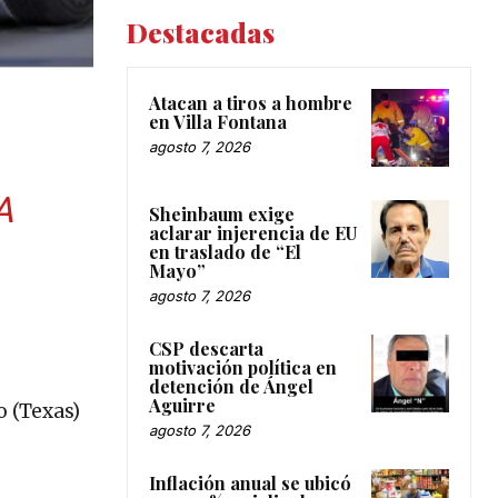
Destacadas
Atacan a tiros a hombre
en Villa Fontana
agosto 7, 2026
A
Sheinbaum exige
aclarar injerencia de EU
en traslado de “El
Mayo”
agosto 7, 2026
CSP descarta
motivación política en
detención de Ángel
Aguirre
o (Texas)
agosto 7, 2026
Inflación anual se ubicó