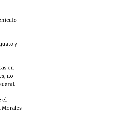
ehículo
juato y
ras en
es, no
ederal.
 el
d Morales