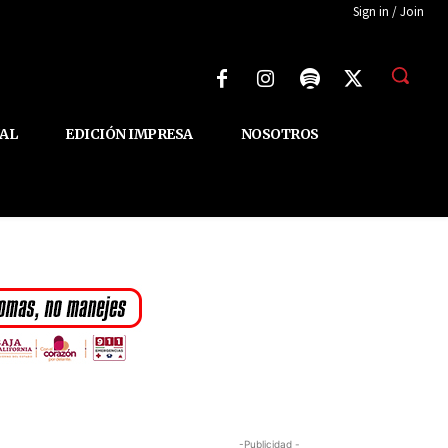
Sign in / Join
AL
EDICIÓN IMPRESA
NOSOTROS
-Publicidad -