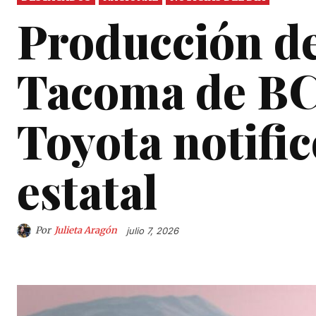
Producción d
Tacoma de BC 
Toyota notific
estatal
Por
Julieta Aragón
julio 7, 2026