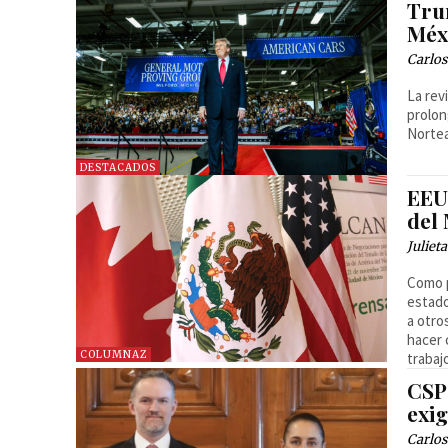
Tru
Méx
Carlos
La rev
prolon
Norte
DESTACADOS
EEU
del
Juliet
Como p
estado
a otro
hacer 
COLUMNAZ
trabaj
CSP
exi
Carlos