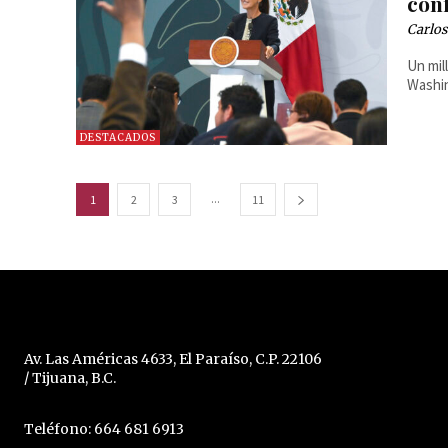
con
Carlos
Un mil
Washin
DESTACADOS
...
1
2
3
11
Av. Las Américas 4633, El Paraíso, C.P. 22106
/ Tijuana, B.C.
Teléfono: 664 681 6913