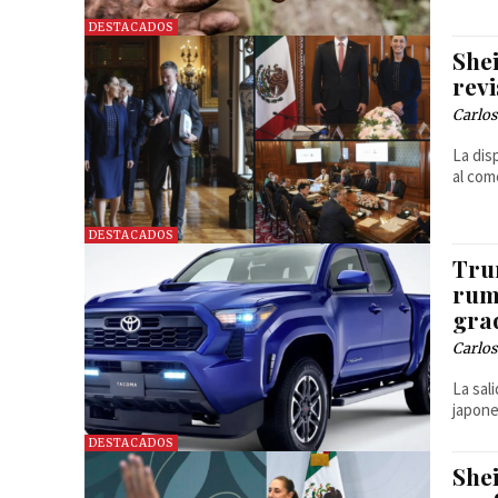
DESTACADOS
She
rev
Carlos
La dis
al com
DESTACADOS
Tru
rum
gra
Carlos
La sal
japone
DESTACADOS
She