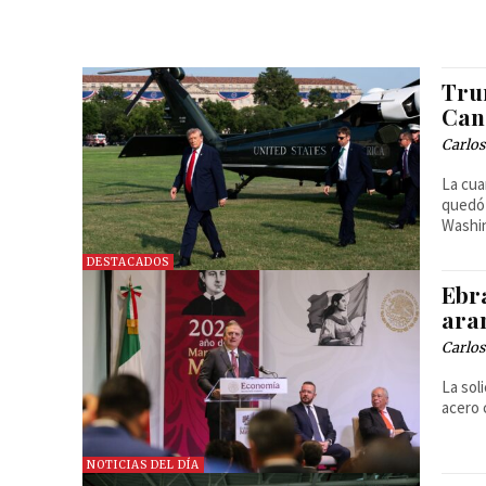
Tru
Can
Carlos
La cua
quedó 
Washi
DESTACADOS
Ebr
ara
Carlos
La sol
acero 
NOTICIAS DEL DÍA