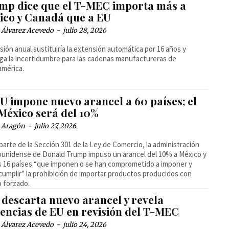
mp dice que el T-MEC importa más a
ico y Canadá que a EU
 Álvarez Acevedo
-
julio 28, 2026
isión anual sustituiría la extensión automática por 16 años y
ga la incertidumbre para las cadenas manufactureras de
américa.
U impone nuevo arancel a 60 países; el
 México será del 10%
a Aragón
-
julio 27, 2026
arte de la Sección 301 de la Ley de Comercio, la administración
unidense de Donald Trump impuso un arancel del 10% a México y
s 16 países “que imponen o se han comprometido a imponer y
cumplir” la prohibición de importar productos producidos con
o forzado.
 descarta nuevo arancel y revela
gencias de EU en revisión del T-MEC
 Álvarez Acevedo
-
julio 24, 2026