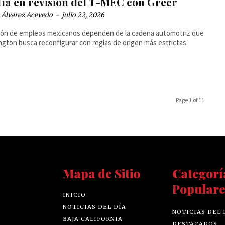
fía en revisión del T-MEC con Greer
 Álvarez Acevedo
-
julio 22, 2026
lón de empleos mexicanos dependen de la cadena automotriz que
gton busca reconfigurar con reglas de origen más estrictas.
Page 1 of 11
Mapa de Sitio
Categorí
Populare
INICIO
NOTICIAS DEL DÍA
NOTICIAS DEL 
BAJA CALIFORNIA
DESTACADOS