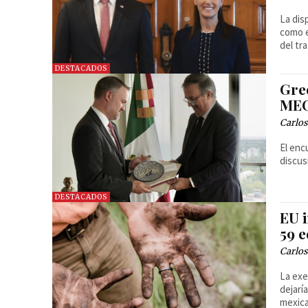
La dis
como e
del tr
DESTACADOS
Gre
MEC
Carlos
El enc
discus
DESTACADOS
EU 
59 
Carlos
La exe
dejarí
mexic