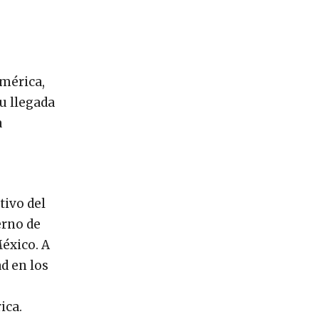
américa,
u llegada
a
tivo del
erno de
éxico. A
ad en los
ica.