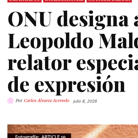
ONU designa 
Leopoldo Ma
relator especi
de expresión
Por
Carlos Álvarez Acevedo
julio 8, 2026