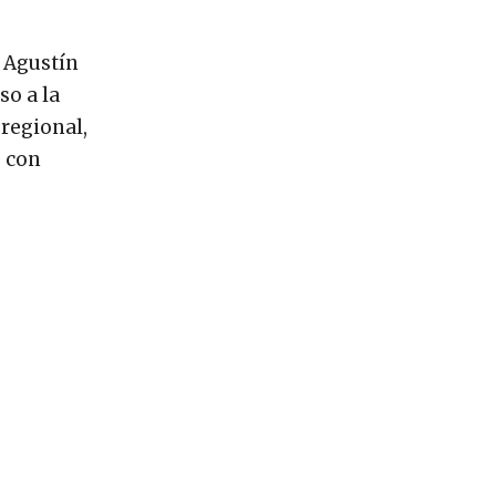
 Agustín
so a la
 regional,
s con