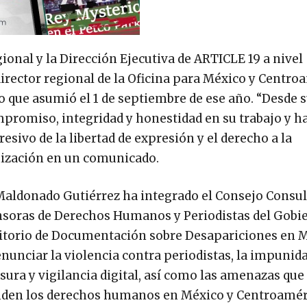
gional y la Dirección Ejecutiva de ARTICLE 19 a nivel
rector regional de la Oficina para México y Centro
o que asumió el 1 de septiembre de ese año. “Desde s
mpromiso, integridad y honestidad en su trabajo y h
sivo de la libertad de expresión y el derecho a la
anización en un comunicado.
 Maldonado Gutiérrez ha integrado el Consejo Consul
soras de Derechos Humanos y Periodistas del Gobi
sitorio de Documentación sobre Desapariciones en M
enunciar la violencia contra periodistas, la impunid
sura y vigilancia digital, así como las amenazas que
enden los derechos humanos en México y Centroamér