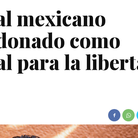
al mexicano
ldonado como
al para la liber