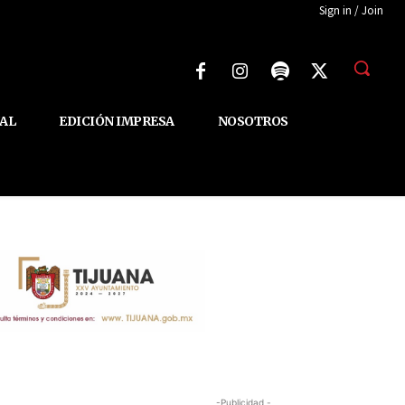
Sign in / Join
AL
EDICIÓN IMPRESA
NOSOTROS
-Publicidad -