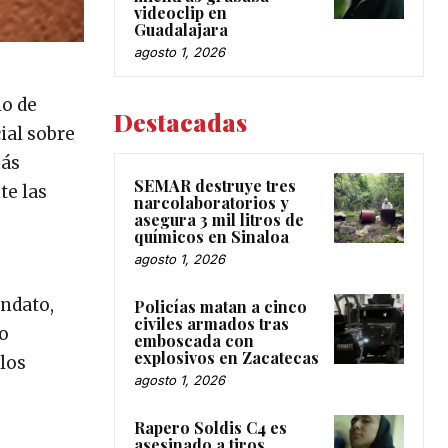
videoclip en
Guadalajara
agosto 1, 2026
io de
Destacadas
ial sobre
más
SEMAR destruye tres
te las
narcolaboratorios y
asegura 3 mil litros de
químicos en Sinaloa
agosto 1, 2026
ndato,
Policías matan a cinco
civiles armados tras
o
emboscada con
explosivos en Zacatecas
los
agosto 1, 2026
Rapero Soldis C4 es
asesinado a tiros