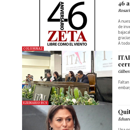
46 a
Rosar
A nues
de inv
bajaca
gracia
A todo
COLUMNAZ
ITAI
cerr
Gilber
Faltan
embarg
EZENARIO BCS
Qui
Eduard
Una pr