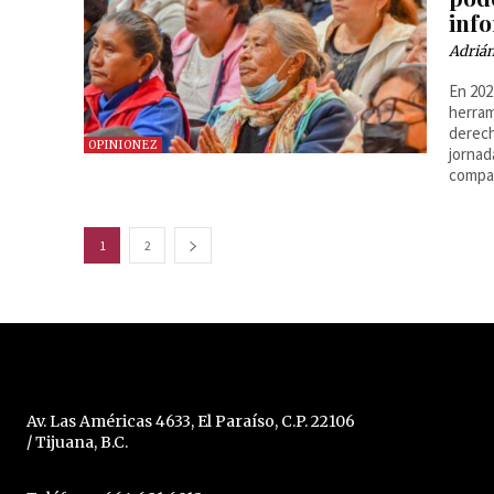
inf
Adrián
En 202
herram
derech
OPINIONEZ
jornad
compar
1
2
Av. Las Américas 4633, El Paraíso, C.P. 22106
/ Tijuana, B.C.