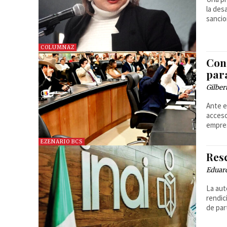
la des
sancio
COLUMNAZ
Con
par
Gilber
Ante e
acceso
empres
EZENARIO BCS
Res
Eduard
La aut
rendic
de par