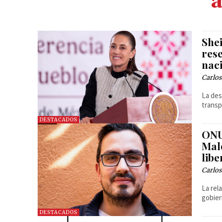
a
She
res
nac
Carlos
La des
transp
DESTACADOS
ONU
Mal
libe
Carlos
La rel
gobier
DESTACADOS