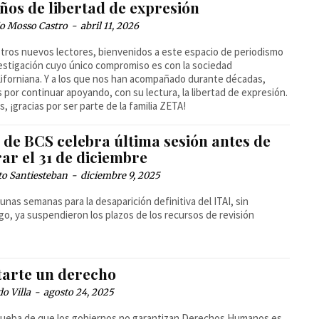
ños de libertad de expresión
io Mosso Castro
-
abril 11, 2026
tros nuevos lectores, bienvenidos a este espacio de periodismo
estigación cuyo único compromiso es con la sociedad
liforniana. Y a los que nos han acompañado durante décadas,
s por continuar apoyando, con su lectura, la libertad de expresión.
s, ¡gracias por ser parte de la familia ZETA!
 de BCS celebra última sesión antes de
ar el 31 de diciembre
to Santiesteban
-
diciembre 9, 2025
 unas semanas para la desaparición definitiva del ITAI, sin
o, ya suspendieron los plazos de los recursos de revisión
tarte un derecho
o Villa
-
agosto 24, 2025
ueba de que los gobiernos no garantizan Derechos Humanos es