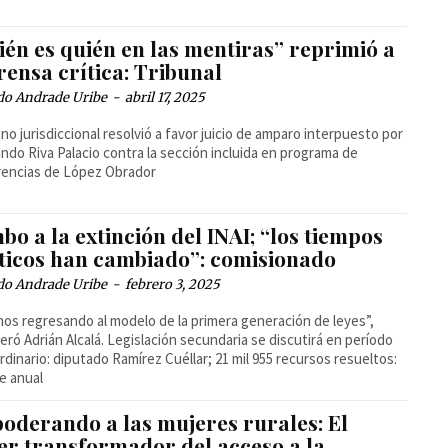
ién es quién en las mentiras” reprimió a
rensa crítica: Tribunal
do Andrade Uribe
-
abril 17, 2025
ano jurisdiccional resolvió a favor juicio de amparo interpuesto por
do Riva Palacio contra la sección incluida en programa de
rencias de López Obrador
o a la extinción del INAI; “los tiempos
íticos han cambiado”: comisionado
do Andrade Uribe
-
febrero 3, 2025
os regresando al modelo de la primera generación de leyes”,
eró Adrián Alcalá. Legislación secundaria se discutirá en período
rdinario: diputado Ramírez Cuéllar; 21 mil 955 recursos resueltos:
e anual
oderando a las mujeres rurales: El
er transformador del acceso a la