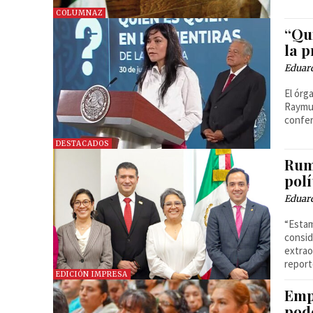
COLUMNAZ
“Qu
la p
Eduar
El órg
Raymun
confe
DESTACADOS
Rumb
pol
Eduar
“Estam
consid
extrao
report
EDICIÓN IMPRESA
Emp
pod