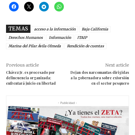
TEMAS
acceso a la información
Baja California
Derechos Humanos
Información
ITAIP
Marina del Pilar Ávila Olmeda
Rendición de cuentas
Previous article
Next article
Chávez Jr. es procesado por
Dejan dos narcomantas dirigidas
delincuencia organizada;
a la gobernadora sobre extorsión
enfrentará juicio en libertad
en el sector pesquero
- Publicidad -