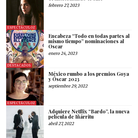
febrero 27, 2023
ESPECTÁCULOZ
Encabeza “Todo en todas partes al
mismo tiempo” nominaciones al
Oscar
enero 24, 2023
DESTACADOS
México rumbo a los premios Goya
y Óscar 2023
septiembre 29, 2022
ESPECTÁCULOZ
Adquiere Netflix “Bardo”, la nueva
película de Iñárritu
abril 27, 2022