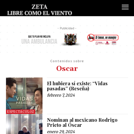
- Publicidad -
Contenidos sobre
Oscar
El hubiera sí existe: “Vidas
pasadas” (Reseña)
febrero 7, 2024
ESPECTÁCULOZ
Nominan al mexicano Rodrigo
Prieto al Óscar
enero 29, 2024