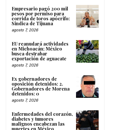
Empresario pagó 200 mil
pesos por permiso para
corrida de toros apócrifo:
Sindica de Tijuana
agosto 7, 2026
EU reanudará actividades
en Michoacán; México
busca destrabar
exportación de aguacate
agosto 7, 2026
Ex gobernadores de
oposición detenidos: 2.
Gobernadores de Morena
detenidos: 0
agosto 7, 2026
Enfermedades del corazón,
diabetes y tumores
malignos encabezan las
muertes en México