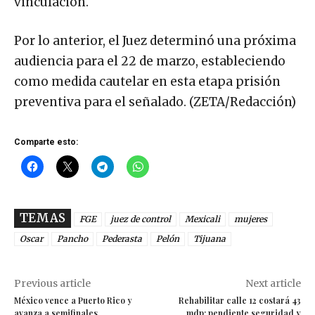
vinculación.
Por lo anterior, el Juez determinó una próxima
audiencia para el 22 de marzo, estableciendo
como medida cautelar en esta etapa prisión
preventiva para el señalado. (ZETA/Redacción)
Comparte esto:
TEMAS
FGE
juez de control
Mexicali
mujeres
Oscar
Pancho
Pederasta
Pelón
Tijuana
Previous article
Next article
México vence a Puerto Rico y
Rehabilitar calle 12 costará 43
avanza a semifinales
mdp; pendiente seguridad y