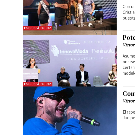
Con un
Cristi
puesta
ESPECTÁCULOZ
Pot
Víctor
Asume 
onceav
certam
modelo
ESPECTÁCULOZ
Com
Víctor
El rap
Junipe