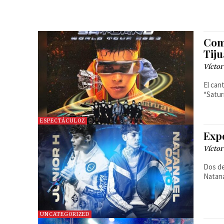
Com
Tij
Víctor
El can
“Satur
ESPECTÁCULOZ
Exp
Víctor
Dos de
Natana
UNCATEGORIZED