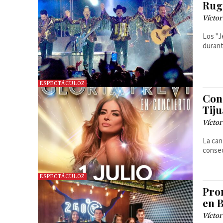
Rug
Víctor
Los "J
durant
ESPECTÁCULOZ
Con
Tij
Víctor
La can
consec
ESPECTÁCULOZ
Pro
en 
Víctor