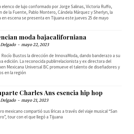
 elenco de lujo conformado por Jorge Salinas, Victoria Ruffo,
an de la Fuente, Pablo Montero, Cándela Márquez y Sherlyn, la
 en escena se presenta en Tijuana este jueves 25 de mayo
encian moda bajacaliforniana
 Delgado
-
mayo 22, 2023
Rocío Bustos la dirección de InnovaModa, dando banderazo a su
a edición. La reconocida publirrelacionista y ex directora del
en Mexicana Universal BC promueve el talento de diseñadores y
s en la región
parte Charles Ans esencia hip hop
 Delgado
-
mayo 21, 2023
ero mexicano compartió sus líricas a través del viaje musical “San
ro”, tour con el que llegó a Tijuana