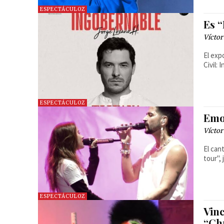
ESPECTÁCULOZ
Es 
Víctor
El exp
Civil:
ESPECTÁCULOZ
Emo
Víctor
El can
tour",
ESPECTÁCULOZ
Vin
“Ch