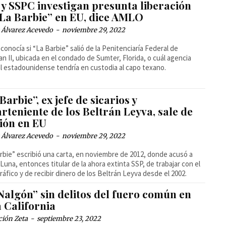
 y SSPC investigan presunta liberación
“La Barbie” en EU, dice AMLO
 Álvarez Acevedo
-
noviembre 29, 2022
conocía si “La Barbie” salió de la Penitenciaría Federal de
n II, ubicada en el condado de Sumter, Florida, o cuál agencia
l estadounidense tendría en custodia al capo texano.
Barbie”, ex jefe de sicarios y
rteniente de los Beltrán Leyva, sale de
sión en EU
 Álvarez Acevedo
-
noviembre 29, 2022
rbie” escribió una carta, en noviembre de 2012, donde acusó a
 Luna, entonces titular de la ahora extinta SSP, de trabajar con el
ráfico y de recibir dinero de los Beltrán Leyva desde el 2002.
Nalgón” sin delitos del fuero común en
 California
ción Zeta
-
septiembre 23, 2022