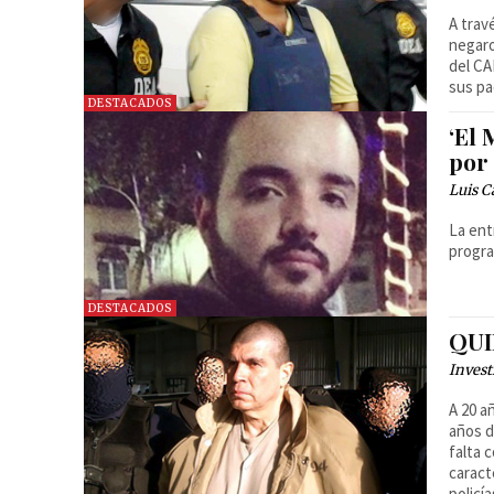
A trav
negaro
del CA
sus pa
DESTACADOS
‘El
por
Luis C
La ent
progra
DESTACADOS
QUI
Invest
A 20 a
años d
falta 
caract
policí