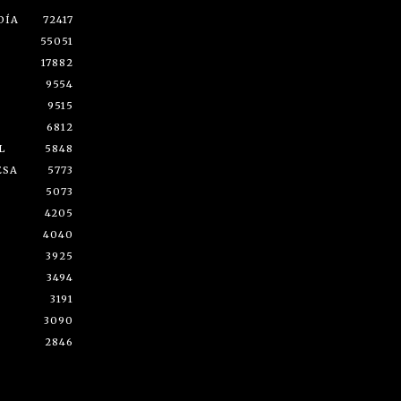
DÍA
72417
55051
17882
9554
9515
6812
L
5848
ESA
5773
5073
4205
4040
3925
3494
3191
3090
2846