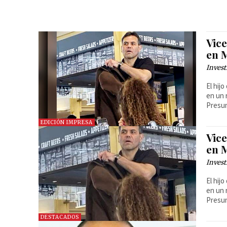
Vic
en 
Invest
El hij
en un 
Presun
EDICIÓN IMPRESA
Vic
en 
Invest
El hij
en un 
Presun
DESTACADOS