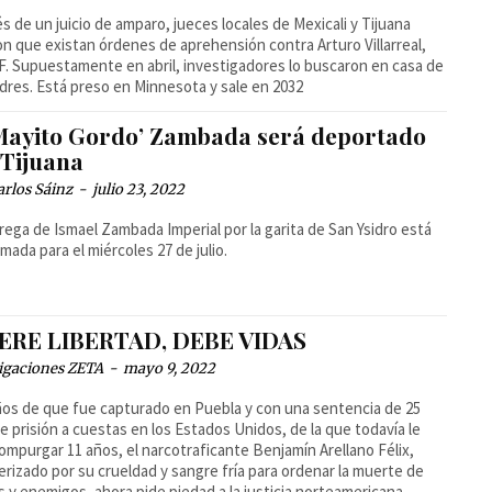
és de un juicio de amparo, jueces locales de Mexicali y Tijuana
n que existan órdenes de aprehensión contra Arturo Villarreal,
F. Supuestamente en abril, investigadores lo buscaron en casa de
dres. Está preso en Minnesota y sale en 2032
 Mayito Gordo’ Zambada será deportado
 Tijuana
arlos Sáinz
-
julio 23, 2022
rega de Ismael Zambada Imperial por la garita de San Ysidro está
mada para el miércoles 27 de julio.
ERE LIBERTAD, DEBE VIDAS
igaciones ZETA
-
mayo 9, 2022
ños de que fue capturado en Puebla y con una sentencia de 25
e prisión a cuestas en los Estados Unidos, de la que todavía le
compurgar 11 años, el narcotraficante Benjamín Arellano Félix,
erizado por su crueldad y sangre fría para ordenar la muerte de
as y enemigos, ahora pide piedad a la justicia norteamericana,