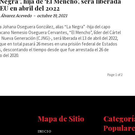
Negra”, hija de ‘El Mencho’, será liberada
EU en abril del 2022
 Álvarez Acevedo
-
octubre 19, 2021
a Johana Oseguera González, alias “La Negra” -hija del capo
cano Nemesio Oseguera Cervantes, “El Mencho”, líder del Cártel
o Nueva Generación (CJNG)-, será liberada el 13 de abril del 2022,
 que en total pasará 26 meses en una prisión federal de Estados
, descontando el tiempo desde que fue arrestada el 26 de
o del 2020.
Page 1 of 2
Mapa de Sitio
Categorí
Populare
INICIO