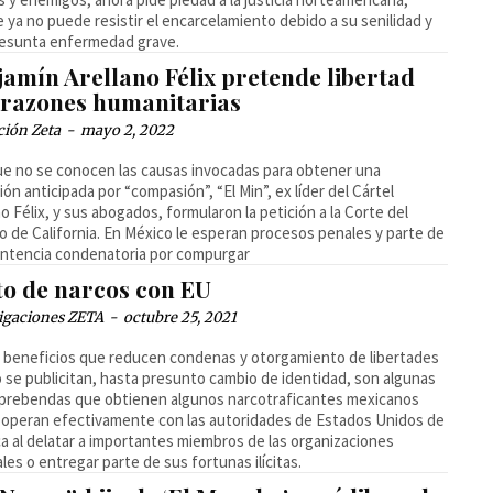
 ya no puede resistir el encarcelamiento debido a su senilidad y
resunta enfermedad grave.
jamín Arellano Félix pretende libertad
 razones humanitarias
ción Zeta
-
mayo 2, 2022
e no se conocen las causas invocadas para obtener una
ción anticipada por “compasión”, “El Min”, ex líder del Cártel
no Félix, y sus abogados, formularon la petición a la Corte del
to de California. En México le esperan procesos penales y parte de
ntencia condenatoria por compurgar
to de narcos con EU
igaciones ZETA
-
octubre 25, 2021
beneficios que reducen condenas y otorgamiento de libertades
 se publicitan, hasta presunto cambio de identidad, son algunas
 prebendas que obtienen algunos narcotraficantes mexicanos
operan efectivamente con las autoridades de Estados Unidos de
a al delatar a importantes miembros de las organizaciones
ales o entregar parte de sus fortunas ilícitas.