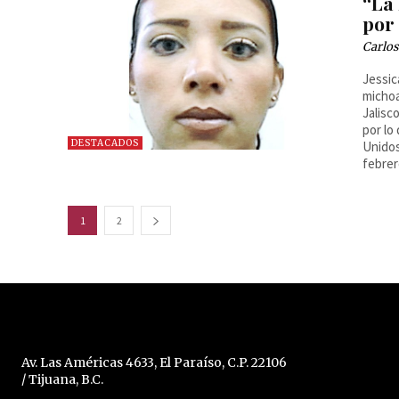
“La 
por 
Carlos
Jessic
michoa
Jalisc
por lo
DESTACADOS
Unidos
febrer
1
2
Av. Las Américas 4633, El Paraíso, C.P. 22106
/ Tijuana, B.C.