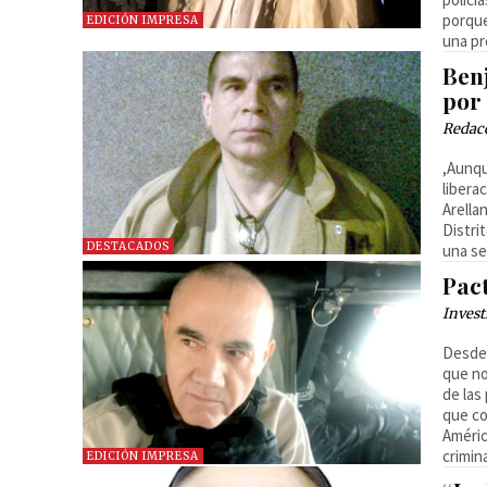
porque
EDICIÓN IMPRESA
una p
Ben
por
Redac
,Aunqu
libera
Arella
Distri
DESTACADOS
una se
Pac
Invest
Desde 
que no
de las
que co
Améric
crimin
EDICIÓN IMPRESA