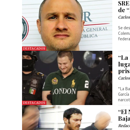
SRE
de 
Carlos
Se des
Colema
federa
DESTACADOS
“La 
luga
pri
Carlos
“La Ba
García
narcot
DESTACADOS
“El 
Baja
Redac