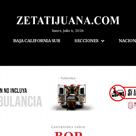
lunes, julio 6, 2026
BAJA CALIFORNIA SUR
SECCIONES
NACION
- Publicidad -
Contenidos sobre