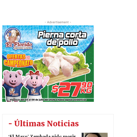
- Advertisement -
- Últimas Noticias
‘El Mayo’ Zambada pide morir