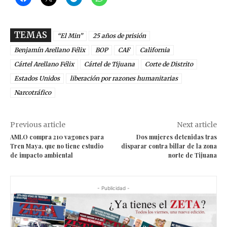
TEMAS
“El Min”
25 años de prisión
Benjamín Arellano Félix
BOP
CAF
California
Cártel Arellano Félix
Cártel de Tijuana
Corte de Distrito
Estados Unidos
liberación por razones humanitarias
Narcotráfico
Previous article
Next article
AMLO compra 210 vagones para
Dos mujeres detenidas tras
Tren Maya, que no tiene estudio
disparar contra billar de la zona
de impacto ambiental
norte de Tijuana
- Publicidad -