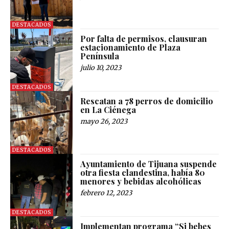
DESTACADOS
Por falta de permisos, clausuran
estacionamiento de Plaza
Península
julio 10, 2023
DESTACADOS
Rescatan a 78 perros de domicilio
en La Ciénega
mayo 26, 2023
DESTACADOS
Ayuntamiento de Tijuana suspende
otra fiesta clandestina, había 80
menores y bebidas alcohólicas
febrero 12, 2023
DESTACADOS
Implementan programa “Si bebes