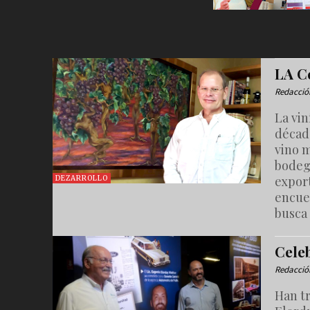
LA Ce
Redacció
La vin
décad
vino m
bodeg
export
DEZARROLLO
encue
busca
Cele
Redacció
Han tr