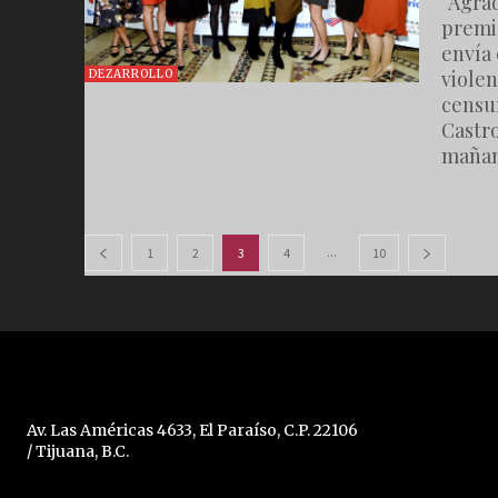
“Agrad
premio
envía 
viole
DEZARROLLO
censu
Castr
mañana
...
1
2
3
4
10
Av. Las Américas 4633, El Paraíso, C.P. 22106
/ Tijuana, B.C.