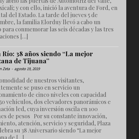
y abrió las puertas de Automotriz del Valle,
icali; y con ello, inició la aventura de Ford, en
ital del Estado. La tarde del jueves 5 de
mbre, la familia Elorduy llevó a cabo un
o para conmemorar las seis décadas y las tres
aciones […]
 Río: 38 años siendo “La mejor
ana de Tijuana”
n Zeta
-
agosto 19, 2019
comodidad de nuestros visitantes,
ntemente se puso en servicio un
ionamiento de cinco niveles con capacidad
750 vehículos, dos elevadores panorámicos e
ación led, cuya inversión oscila en 100
nes de pesos Por su constante innovación,
iento, atención, servicio y seguridad, Plaza
lebra su 38 Aniversario siendo “La mejor
na de […]