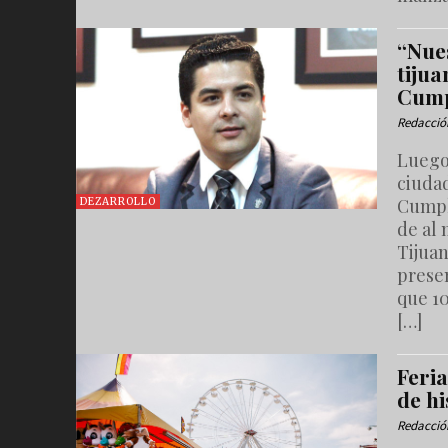
“Nue
tijua
Cump
Redacció
Luego
ciudad
Cumpl
DEZARROLLO
de al 
Tijua
prese
que 10
[…]
Feri
de hi
Redacció