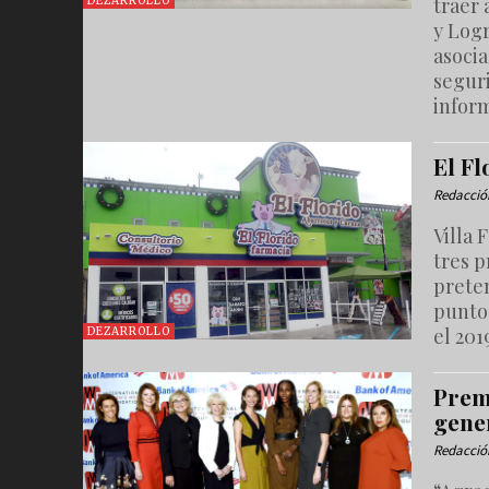
traer 
DEZARROLLO
y Log
asocia
segur
inform
El F
Redacció
Villa 
tres p
prete
puntos
el 201
DEZARROLLO
Prem
gene
Redacció