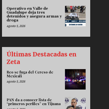
Operativo en Valle de
Guadalupe deja tres
detenidos y asegura armas y
droga
agosto 5, 2026
Últimas Destacadas en
Zeta
Reo se fuga del Cereso de
Mexicali
agosto 5, 2026
PAN da a conocer lista de
“primeros perfiles” en Tijuana