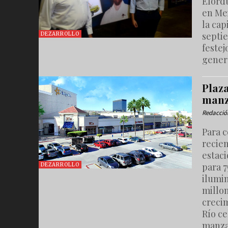
Elordu
en Mex
la cap
septie
DEZARROLLO
festej
gener
Plaza
manz
Redacció
Para 
recie
estac
para 
DEZARROLLO
ilumin
millo
crecim
Río ce
manza