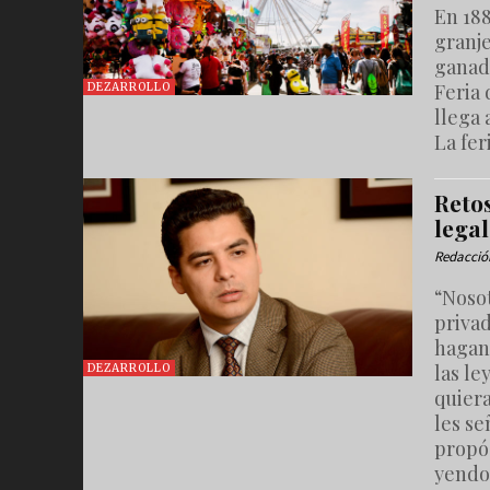
En 188
granje
ganad
Feria
DEZARROLLO
llega 
La fer
Reto
lega
Redacció
“Nosot
privad
hagan 
las le
DEZARROLLO
quiera
les se
propós
yendo