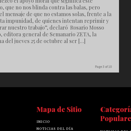
ezco el apoyo moral que significa este
, que no nos blinda contra las balas, pero
el mensaje de que no estamos solas, frente a la
nta impunidad, de quienes intentan reprimir y
rar nuestro trabajo”, declaró Rosario Mosso
o, editora general de Semanario ZETA, la
 del jueves 25 de octubre al ser […]
Page 3 of 10
Mapa de Sitio
Categorí
Populare
INICIO
NOTICIAS DEL DÍA