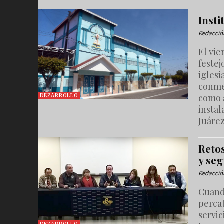
Insti
Redacció
El vi
festej
iglesi
conme
como a
DEZARROLLO
instal
Juáre
Reto
y se
Redacció
Cuand
percat
servic