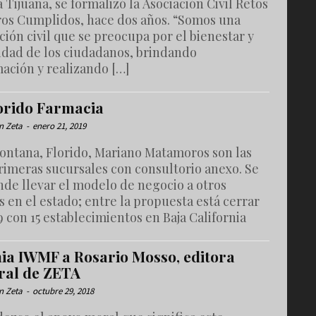
a Tijuana, se formalizó la Asociación Civil Retos
ros Cumplidos, hace dos años. “Somos una
ción civil que se preocupa por el bienestar y
idad de los ciudadanos, brindando
ación y realizando […]
lorido Farmacia
n Zeta
-
enero 21, 2019
Fontana, Florido, Mariano Matamoros son las
rimeras sucursales con consultorio anexo. Se
nde llevar el modelo de negocio a otros
 en el estado; entre la propuesta está cerrar
9 con 15 establecimientos en Baja California
ia IWMF a Rosario Mosso, editora
ral de ZETA
n Zeta
-
octubre 29, 2018