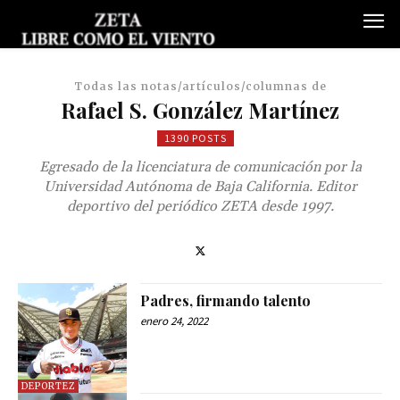
Todas las notas/artículos/columnas de
Rafael S. González Martínez
1390 POSTS
Egresado de la licenciatura de comunicación por la
Universidad Autónoma de Baja California. Editor
deportivo del periódico ZETA desde 1997.
Padres, firmando talento
enero 24, 2022
DEPORTEZ