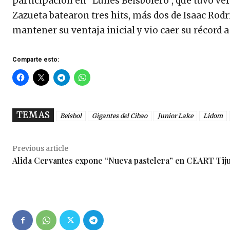
participación en “Lunes Beisbolero”, que tuvo ve
Zazueta batearon tres hits, más dos de Isaac Ro
mantener su ventaja inicial y vio caer su récord 
Comparte esto:
TEMAS
Beisbol
Gigantes del Cibao
Junior Lake
Lidom
Previous article
Alida Cervantes expone “Nueva pastelera” en CEART Tij