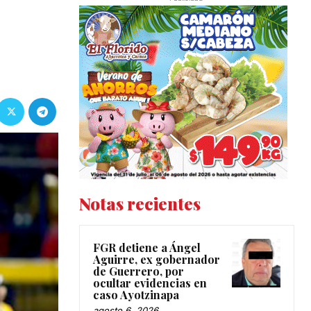
Notas recientes
FGR detiene a Ángel
Aguirre, ex gobernador
de Guerrero, por
ocultar evidencias en
caso Ayotzinapa
agosto 6, 2026