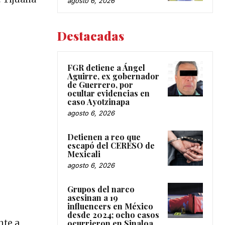
agosto 6, 2026
Destacadas
FGR detiene a Ángel
Aguirre, ex gobernador
de Guerrero, por
ocultar evidencias en
caso Ayotzinapa
agosto 6, 2026
Detienen a reo que
escapó del CERESO de
Mexicali
agosto 6, 2026
Grupos del narco
asesinan a 19
influencers en México
desde 2024; ocho casos
nte a
ocurrieron en Sinaloa