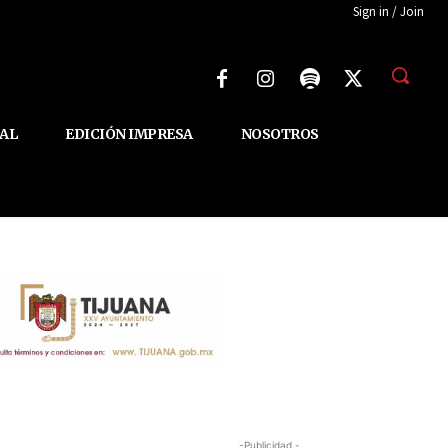
Sign in / Join
AL
EDICIÓN IMPRESA
NOSOTROS
-Publicidad -