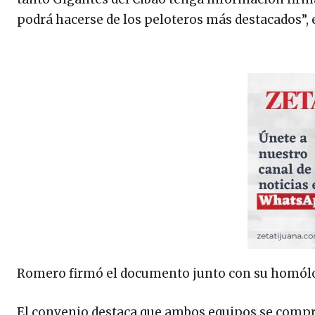
podrá hacerse de los peloteros más destacados”, 
Romero firmó el documento junto con su homólog
El convenio destaca que ambos equipos se compr