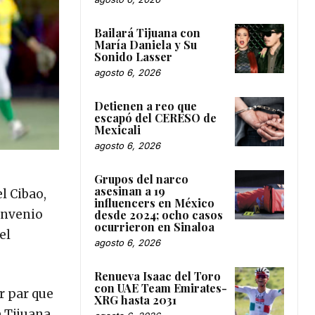
Bailará Tijuana con
María Daniela y Su
Sonido Lasser
agosto 6, 2026
Detienen a reo que
escapó del CERESO de
Mexicali
agosto 6, 2026
Grupos del narco
asesinan a 19
l Cibao,
influencers en México
onvenio
desde 2024; ocho casos
ocurrieron en Sinaloa
el
agosto 6, 2026
Renueva Isaac del Toro
con UAE Team Emirates-
r par que
XRG hasta 2031
e Tijuana