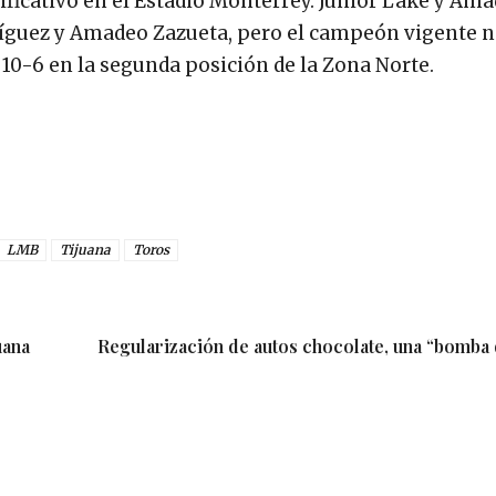
rificativo en el Estadio Monterrey. Junior Lake y Am
dríguez y Amadeo Zazueta, pero el campeón vigente 
a 10-6 en la segunda posición de la Zona Norte.
LMB
Tijuana
Toros
uana
Regularización de autos chocolate, una “bomba 