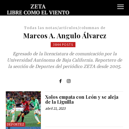
Todas las notas/artículos/columnas de
Marcos A. Angulo Álvarez
3844 POSTS
Egresado de la licenciatura de comunicación por la
Universidad Autónoma de Baja California. Reportero de
la sección de Deportes del periódico ZETA desde 2005.
Xolos empata con León y se aleja
de la Liguilla
abril 21, 2023
DEPORTEZ