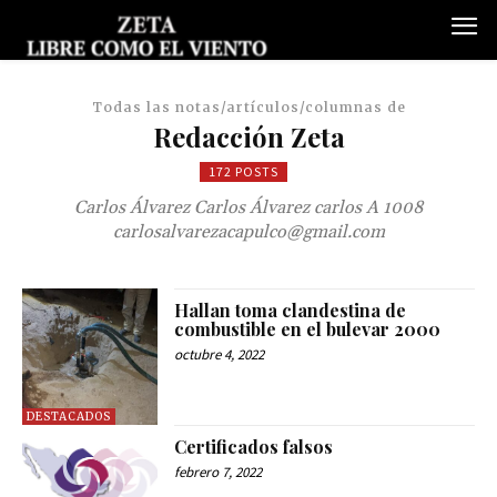
Todas las notas/artículos/columnas de
Redacción Zeta
172 POSTS
Carlos Álvarez Carlos Álvarez carlos A 1008
carlosalvarezacapulco@gmail.com
Hallan toma clandestina de
combustible en el bulevar 2000
octubre 4, 2022
DESTACADOS
Certificados falsos
febrero 7, 2022