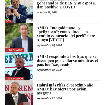
gobernador de BCS, y su esposa,
dan positivo a COVID
octubre 29, 2020
BCS
AMLO, “megalómano” y
“peligroso”; como “loco” en
sentido contrario del periférico:
Anaya [VIDEO]
septiembre 28, 2020
DESTACADOS
AMLO responde a los 650: que se
disculpen por callarse mientras el
país fue “saqueado”
septiembre 18, 2020
DESTACADOS
Habrá más rifas el próximo año:
AMLO; hay oferta por avión,
asegura
septiembre 17, 2020