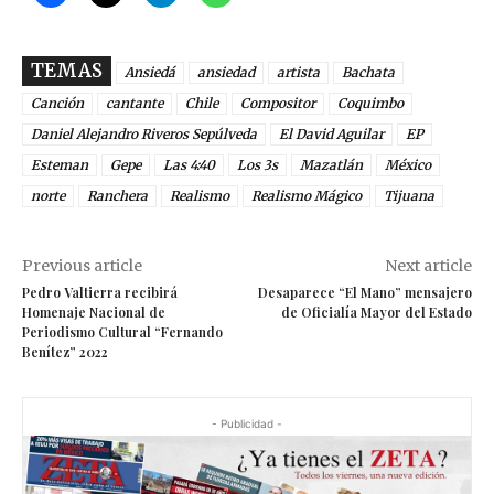
TEMAS
Ansiedá
ansiedad
artista
Bachata
Canción
cantante
Chile
Compositor
Coquimbo
Daniel Alejandro Riveros Sepúlveda​
El David Aguilar
EP
Esteman
Gepe
Las 4:40
Los 3s
Mazatlán
México
norte
Ranchera
Realismo
Realismo Mágico
Tijuana
Previous article
Next article
Pedro Valtierra recibirá
Desaparece “El Mano” mensajero
Homenaje Nacional de
de Oficialía Mayor del Estado
Periodismo Cultural “Fernando
Benítez” 2022
- Publicidad -