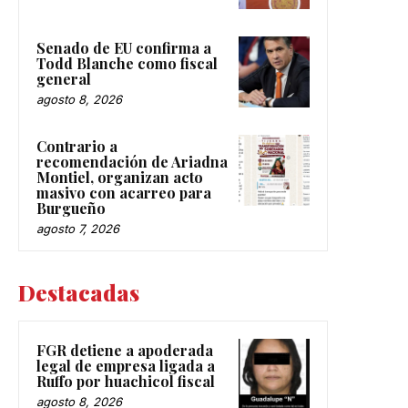
Senado de EU confirma a
Todd Blanche como fiscal
general
agosto 8, 2026
Contrario a
recomendación de Ariadna
Montiel, organizan acto
masivo con acarreo para
Burgueño
agosto 7, 2026
Destacadas
FGR detiene a apoderada
legal de empresa ligada a
Ruffo por huachicol fiscal
agosto 8, 2026