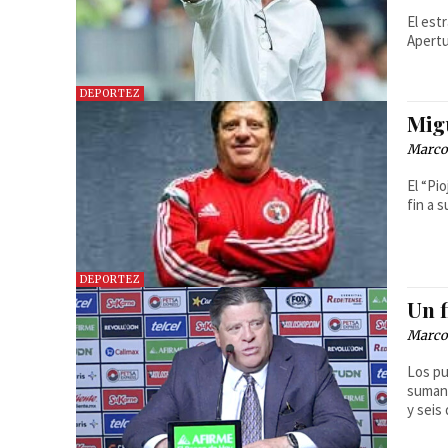
El est
Apertu
DEPORTEZ
Mig
Marcos
El “Pi
fin a 
DEPORTEZ
Un 
Marcos
Los pu
suman
y seis