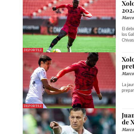
Xolo
202
Marcos
El deb
los Ga
Chivas 
DEPORTEZ
Xol
pre
Marcos
La jau
prepar
DEPORTEZ
Juan
de 
Marcos