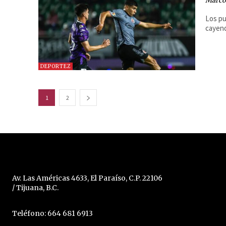
Marcos
Los pu
cayend
DEPORTEZ
1
2
Av. Las Américas 4633, El Paraíso, C.P. 22106
/ Tijuana, B.C.
Teléfono: 664 681 6913