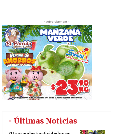
- Advertisement -
- Últimas Noticias
EU reanudará actividades en