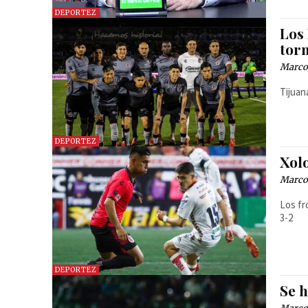
DEPORTEZ
Los 
torn
Marcos
Tijuan
DEPORTEZ
Xol
Marcos
Los fr
3-2
DEPORTEZ
Se 