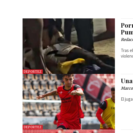
Por
Pum
Redac
Tras e
violen
DEPORTEZ
Una
Marcos
El jug
DEPORTEZ