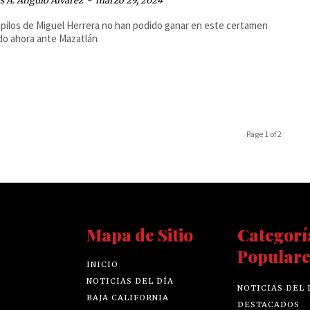
 A. Angulo Álvarez
-
marzo 29, 2024
pilos de Miguel Herrera no han podido ganar en este certamen
o ahora ante Mazatlán
Page 1 of 2
Mapa de Sitio
Categorí
Populare
INICIO
NOTICIAS DEL DÍA
NOTICIAS DEL 
BAJA CALIFORNIA
DESTACADOS