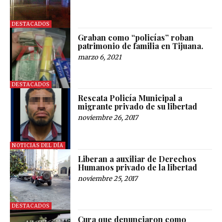
DESTACADOS
Graban como “policías” roban
patrimonio de familia en Tijuana.
marzo 6, 2021
DESTACADOS
Rescata Policía Municipal a
migrante privado de su libertad
noviembre 26, 2017
NOTICIAS DEL DÍA
Liberan a auxiliar de Derechos
Humanos privado de la libertad
noviembre 25, 2017
DESTACADOS
Cura que denunciaron como