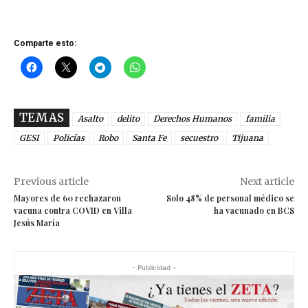
Comparte esto:
TEMAS
Asalto
delito
Derechos Humanos
familia
GESI
Policías
Robo
Santa Fe
secuestro
Tijuana
Previous article
Next article
Mayores de 60 rechazaron
Solo 48% de personal médico se
vacuna contra COVID en Villa
ha vacunado en BCS
Jesús María
- Publicidad -