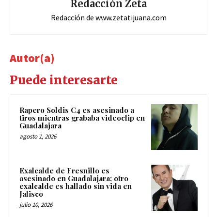
Redacción Zeta
Redacción de www.zetatijuana.com
Autor(a)
Puede interesarte
Rapero Soldis C4 es asesinado a
tiros mientras grababa videoclip en
Guadalajara
agosto 1, 2026
Exalcalde de Fresnillo es
asesinado en Guadalajara; otro
exalcalde es hallado sin vida en
Jalisco
julio 10, 2026