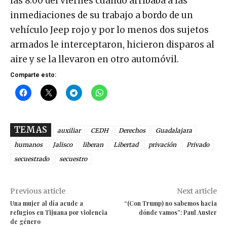
las 8:00 del viernes cuando arribaba a las
inmediaciones de su trabajo a bordo de un
vehículo Jeep rojo y por lo menos dos sujetos
armados le interceptaron, hicieron disparos al
aire y se la llevaron en otro automóvil.
Comparte esto:
TEMAS
auxiliar
CEDH
Derechos
Guadalajara
humanos
Jalisco
liberan
Libertad
privación
Privado
secuestrado
secuestro
Previous article
Next article
Una mujer al día acude a
“(Con Trump) no sabemos hacia
refugios en Tijuana por violencia
dónde vamos”: Paul Auster
de género