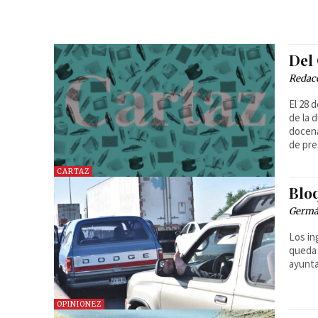
Del
Redac
El 28 
de la 
docena
de pre
CARTAZ
Blo
Germá
Los in
queda 
ayunta
OPINIONEZ