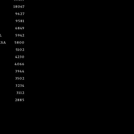
18067
9627
9581
6849
L
5942
ESA
5800
5102
4230
4066
3944
3502
3234
3112
2885