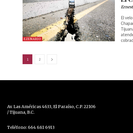
Ernest
El vel
Chapar
Tijuan
atende
EZENARIO
cobrad
1
2
Av. Las Américas 4633, El Paraíso, C.P. 22106
/ Tijuana, B.C.
Teléfono: 664 681 6913