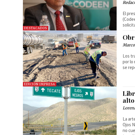
Redac
El pre
(Codee
solici
DESTACADOS
Obr
Marco 
Los tr
por lo
se rep
EDICIÓN IMPRESA
Lib
alto
Loren
La art
Ojos N
no cue