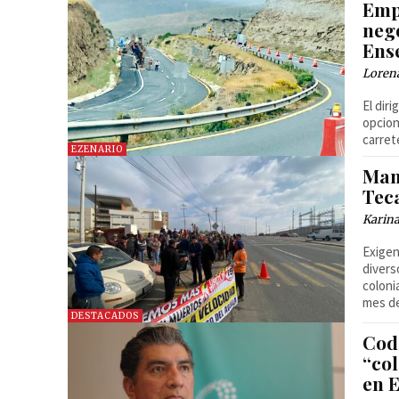
Emp
neg
Ens
Loren
El dir
opcion
carret
EZENARIO
Man
Tec
Karin
Exigen
divers
coloni
mes de
DESTACADOS
Cod
“co
en 