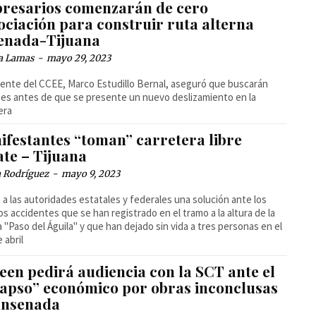
resarios comenzarán de cero
ociación para construir ruta alterna
enada-Tijuana
a Lamas
-
mayo 29, 2023
igente del CCEE, Marco Estudillo Bernal, aseguró que buscarán
es antes de que se presente un nuevo deslizamiento en la
era
ifestantes “toman” carretera libre
ate – Tijuana
a Rodríguez
-
mayo 9, 2023
 a las autoridades estatales y federales una solución ante los
os accidentes que se han registrado en el tramo a la altura de la
a "Paso del Águila" y que han dejado sin vida a tres personas en el
 abril
een pedirá audiencia con la SCT ante el
lapso” económico por obras inconclusas
Ensenada