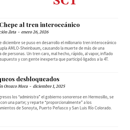
SCT
 Chepe al tren interoceánico
ción Zeta
-
enero 26, 2026
de diciembre se puso en desarrollo el millonario tren interoceánico
dupla AMLO-Sheinbaum, causando la muerte de más de una
 de personas. Un tren caro, mal hecho, rápido, al vapor, inflado
supuesto y con gente inexperta que participó ligados a la 4T.
queos desbloqueados
n Orozco Mora
-
diciembre 1, 2025
gresos los “administra” el gobierno sonorense en Hermosillo, se
con una parte; y reparte “proporcionalmente” a los
mientos de Sonoyta, Puerto Peñasco y San Luis Río Colorado.