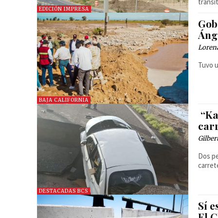
transi
EDICIÓN IMPRESA
Gob
Áng
Loren
Tuvo u
BAJA CALIFORNIA
“Ka
car
Gilber
Dos pe
carret
DESTACADAS BCS
Sí e
El 