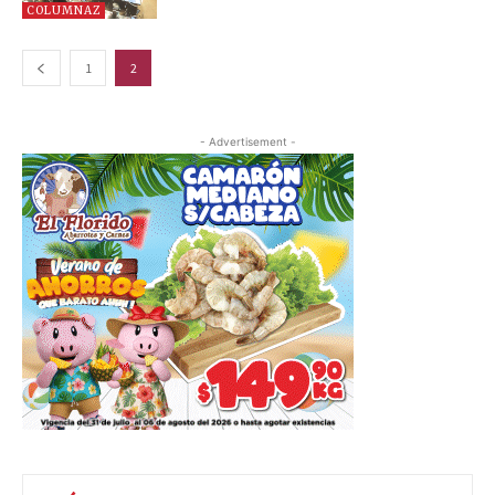
COLUMNAZ
1
2
- Advertisement -