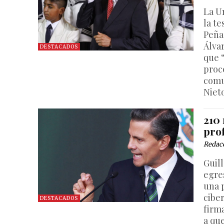
La U
la te
Peña
Álva
DESTACADOS
que 
proc
comu
Niet
210 
pro
Redac
Guil
egre
una 
cibe
DESTACADOS
firm
a que