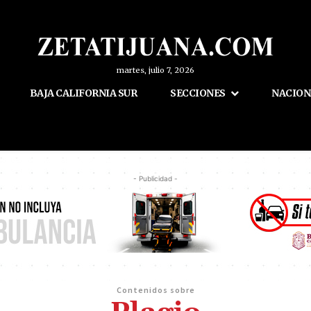
martes, julio 7, 2026
BAJA CALIFORNIA SUR
SECCIONES
NACION
- Publicidad -
Contenidos sobre