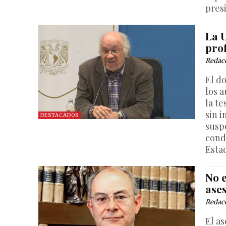
pres
La U
pro
Redac
El d
los 
la te
sin i
DESTACADOS
susp
cond
Esta
No e
ases
Redac
El as