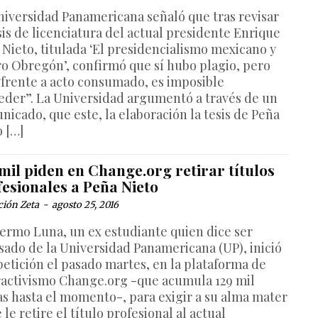
niversidad Panamericana señaló que tras revisar
sis de licenciatura del actual presidente Enrique
 Nieto, titulada ‘El presidencialismo mexicano y
ro Obregón’, confirmó que sí hubo plagio, pero
“frente a acto consumado, es imposible
eder”. La Universidad argumentó a través de un
nicado, que este, la elaboración la tesis de Peña
o […]
mil piden en Change.org retirar títulos
fesionales a Peña Nieto
ción Zeta
-
agosto 25, 2016
lermo Luna, un ex estudiante quien dice ser
sado de la Universidad Panamericana (UP), inició
petición el pasado martes, en la plataforma de
ractivismo Change.org -que acumula 129 mil
as hasta el momento-, para exigir a su alma mater
 le retire el título profesional al actual