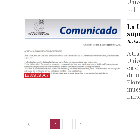
Univ
[…]
La 
sup
Redac
A tra
Univ
en el
difu
DESTACADOS
Flore
mues
Enri
1
2
3