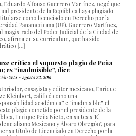
o, Eduardo Alfonso Guerrero Martínez, negó que
ctual presidente de la República haya plagiado
 titularse como licenciado en Derecho por la
ersidad Panamericana (UP). Guerrero Martínez,
al magistrado del Poder Judicial de la Ciudad de
co, afirma en su curriculum, que ha sido
drático […]
ze crítica el supuesto plagio de Peña
o; es “inadmisible”, dice
ción Zeta
-
agosto 22, 2016
istoriador, ensayista y editor mexicano, Enrique
ze Kleinbort, calificó como una
esponsabilidad académica” e “inadmisible” el
esto plagio cometido por el presidente de la
lica, Enrique Peña Nieto, en su tesis ‘El
idencialismo Mexicano y Álvaro Obregón’, para
ner su título de Licenciado en Derecho por la