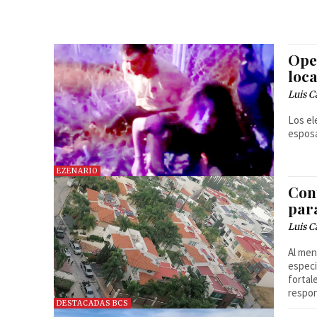
Oper
loc
Luis C
Los el
esposa
EZENARIO
Con
para
Luis C
Al men
especi
fortal
respon
DESTACADAS BCS