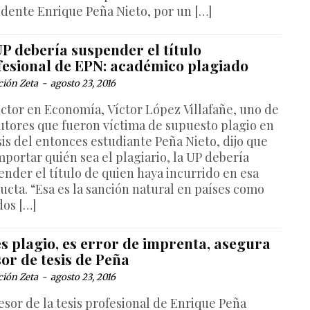
idente Enrique Peña Nieto, por un […]
P debería suspender el título
fesional de EPN: académico plagiado
ción Zeta
-
agosto 23, 2016
octor en Economía, Víctor López Villafañe, uno de
autores que fueron víctima de supuesto plagio en
sis del entonces estudiante Peña Nieto, dijo que
mportar quién sea el plagiario, la UP debería
ender el título de quien haya incurrido en esa
ucta. “Esa es la sanción natural en países como
dos […]
s plagio, es error de imprenta, asegura
or de tesis de Peña
ción Zeta
-
agosto 23, 2016
esor de la tesis profesional de Enrique Peña