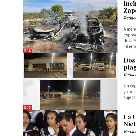
Inc
Zap
Redac
A meno
esposa
de la 
interio
BCS
Dos
pla
Redac
Un cap
ya no 
sujeto
BCS
La U
Niet
Redac