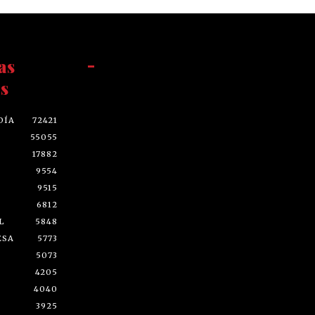
as
-
s
DÍA
72421
55055
17882
9554
9515
6812
L
5848
ESA
5773
5073
4205
4040
3925