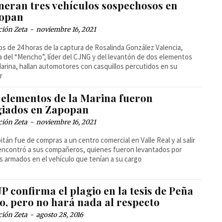
ineran tres vehículos sospechosos en
opan
ción Zeta
-
noviembre 16, 2021
s de 24 horas de la captura de Rosalinda González Valencia,
 del “Mencho”, líder del CJNG y del levantón de dos elementos
Marina, hallan automotores con casquillos percutidos en su
r
 elementos de la Marina fueron
giados en Zapopan
ción Zeta
-
noviembre 16, 2021
itán fue de compras a un centro comercial en Valle Real y al salir
encontró a sus compañeros, quienes fueron levantados por
s armados en el vehículo que tenían a su cargo
P confirma el plagio en la tesis de Peña
o, pero no hará nada al respecto
ción Zeta
-
agosto 28, 2016