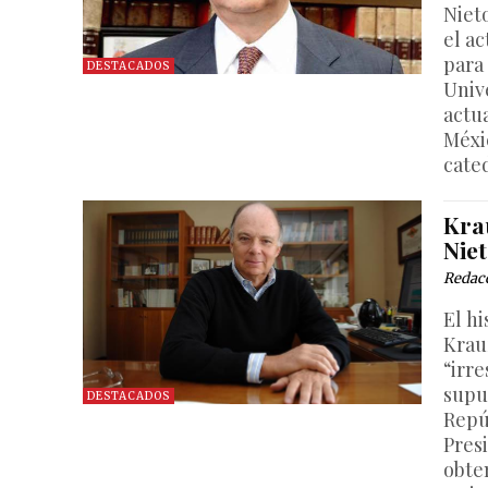
Niet
el a
para
DESTACADOS
Univ
actu
Méxi
cate
Krau
Niet
Redac
El h
Krau
“irr
supu
DESTACADOS
Repúb
Pres
obte