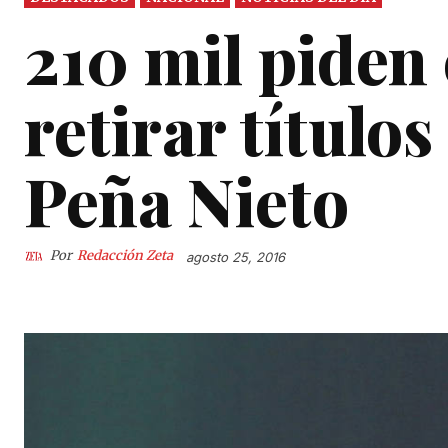
210 mil piden
retirar título
Peña Nieto
Por
Redacción Zeta
agosto 25, 2016