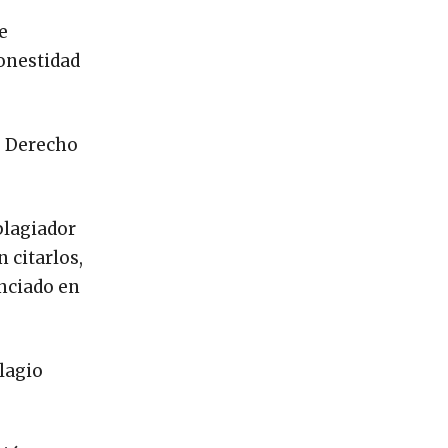
e
honestidad
e Derecho
plagiador
 citarlos,
enciado en
lagio