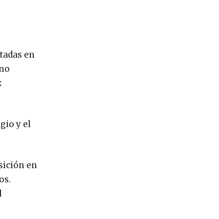
tadas en
 no
x
gio y el
sición en
os.
l