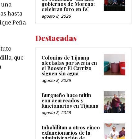
gobiernos de Morena;
ó una
celebran foro en BC
mas hasta
agosto 8, 2026
rique Peña
Destacadas
ituto
Colonias de Tijuana
illa, que
afectadas por avería en
a
el Booster El Carrizo
siguen sin agua
agosto 8, 2026
Burgueño hace mitin
con acarreados y
funcionarios en Tijuana
agosto 8, 2026
Inhabilitan a otros cinco
exfuncionarios de la
administración de