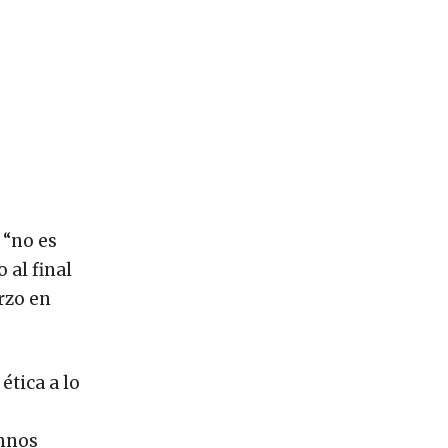
 “no es
 al final
rzo en
ética a lo
umnos