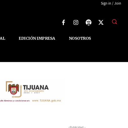
Sign in / Join
AL
EDICIÓN IMPRESA
NOSOTROS
-Publicidad -