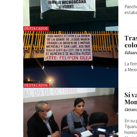
Pancho
estaba
DESTACADOS
Tras
col
Eduard
La fir
a Mexic
DESTACADOS
Sí v
Mon
Gerar
En su 
Tijuan
homici