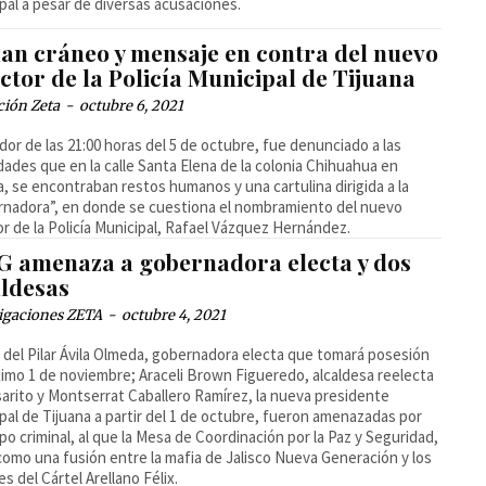
pal a pesar de diversas acusaciones.
lan cráneo y mensaje en contra del nuevo
ctor de la Policía Municipal de Tijuana
ción Zeta
-
octubre 6, 2021
dor de las 21:00 horas del 5 de octubre, fue denunciado a las
dades que en la calle Santa Elena de la colonia Chihuahua en
a, se encontraban restos humanos y una cartulina dirigida a la
nadora”, en donde se cuestiona el nombramiento del nuevo
or de la Policía Municipal, Rafael Vázquez Hernández.
G amenaza a gobernadora electa y dos
aldesas
igaciones ZETA
-
octubre 4, 2021
 del Pilar Ávila Olmeda, gobernadora electa que tomará posesión
ximo 1 de noviembre; Araceli Brown Figueredo, alcaldesa reelecta
arito y Montserrat Caballero Ramírez, la nueva presidente
pal de Tijuana a partir del 1 de octubre, fueron amenazadas por
po criminal, al que la Mesa de Coordinación por la Paz y Seguridad,
como una fusión entre la mafia de Jalisco Nueva Generación y los
es del Cártel Arellano Félix.