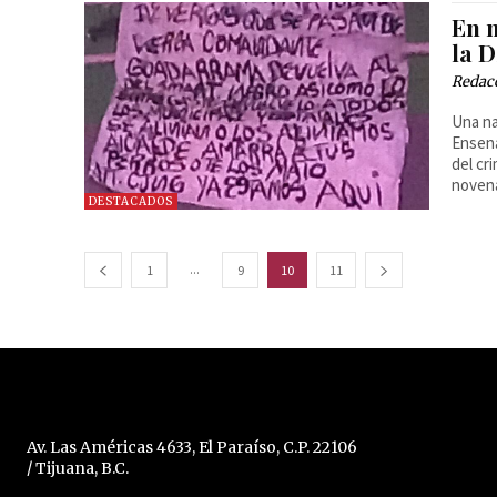
En 
la 
Redac
Una na
Ensena
del cr
novena
DESTACADOS
...
1
9
10
11
Av. Las Américas 4633, El Paraíso, C.P. 22106
/ Tijuana, B.C.