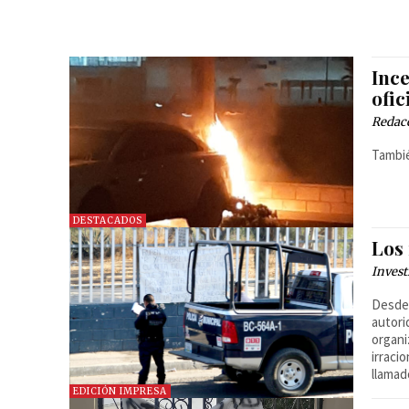
Inc
ofic
Redac
Tambié
DESTACADOS
Los
Invest
Desde 
autori
organi
irraci
llamad
EDICIÓN IMPRESA