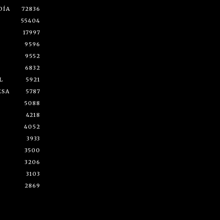
DÍA
72836
55404
17997
9596
9552
6832
L
5921
ESA
5787
5088
4218
4052
3933
3500
3206
3103
2869