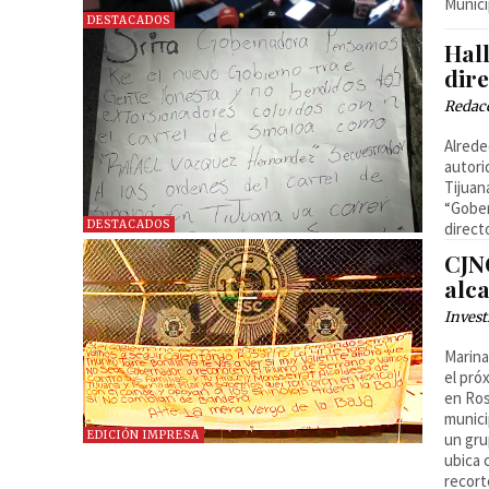
Munici
DESTACADOS
Hal
dire
Redac
Alrede
autori
Tijuan
“Gober
DESTACADOS
direct
CJN
alc
Invest
Marina
el pró
en Ros
munici
EDICIÓN IMPRESA
un gru
ubica 
recort