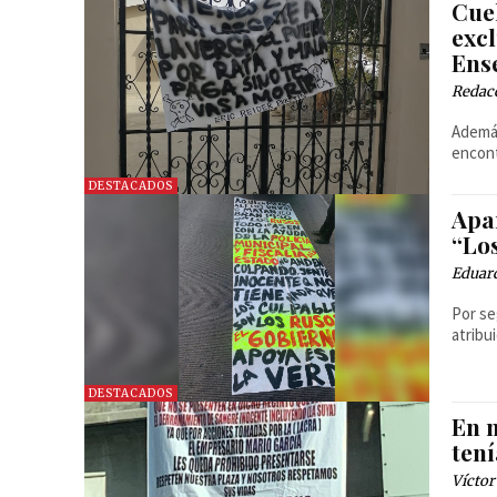
Cue
exc
Ens
Redac
Además
encont
DESTACADOS
Apa
“Lo
Eduard
Por se
atribu
DESTACADOS
En 
ten
Víctor