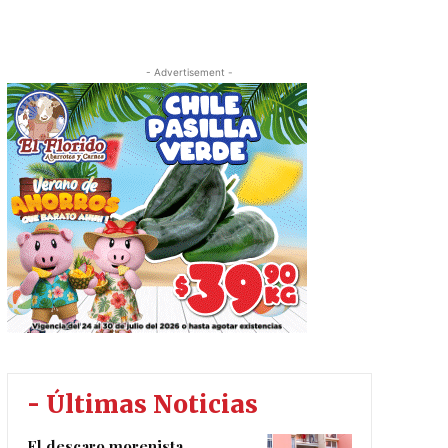
- Advertisement -
- Últimas Noticias
El descaro morenista