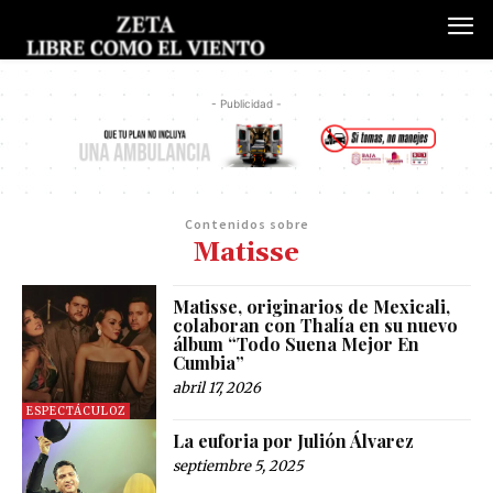
- Publicidad -
Contenidos sobre
Matisse
Matisse, originarios de Mexicali,
colaboran con Thalía en su nuevo
álbum “Todo Suena Mejor En
Cumbia”
abril 17, 2026
ESPECTÁCULOZ
La euforia por Julión Álvarez
septiembre 5, 2025