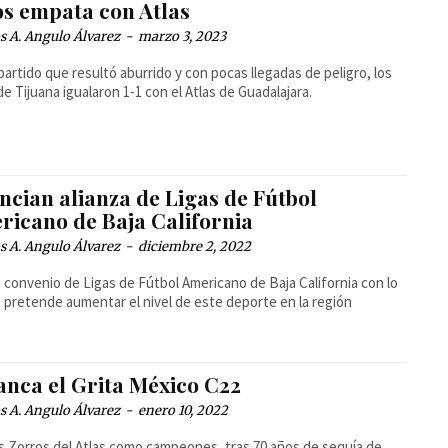
os empata con Atlas
 A. Angulo Álvarez
-
marzo 3, 2023
partido que resultó aburrido y con pocas llegadas de peligro, los
de Tijuana igualaron 1-1 con el Atlas de Guadalajara.
ncian alianza de Ligas de Fútbol
ricano de Baja California
 A. Angulo Álvarez
-
diciembre 2, 2022
 convenio de Ligas de Fútbol Americano de Baja California con lo
 pretende aumentar el nivel de este deporte en la región
anca el Grita México C22
 A. Angulo Álvarez
-
enero 10, 2022
s Zorros del Atlas como campeones, tras 70 años de sequía de