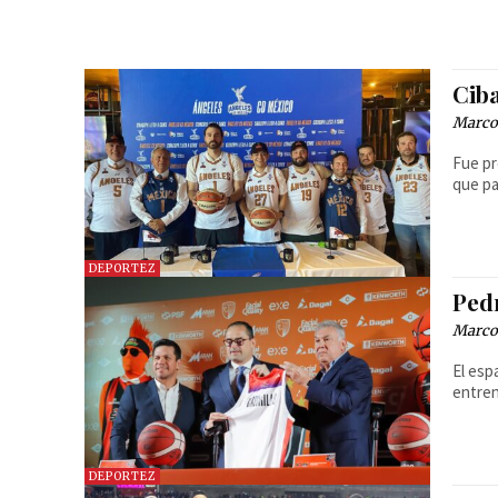
Cib
Marcos
Fue pr
que pa
DEPORTEZ
Ped
Marcos
El esp
entren
DEPORTEZ