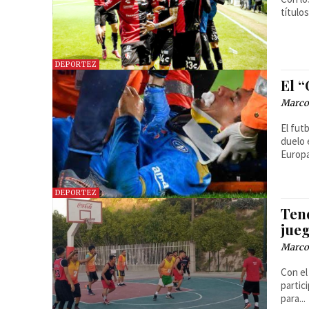
título
DEPORTEZ
El 
Marcos
El fut
duelo 
Europ
DEPORTEZ
Ten
jue
Marcos
Con el
partic
para...