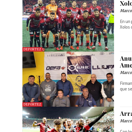
Xol
Marcos
En un 
Xolos 
DEPORTEZ
Anu
Ame
Marcos
Firman
que se
DEPORTEZ
Arr
Marcos
Con lo