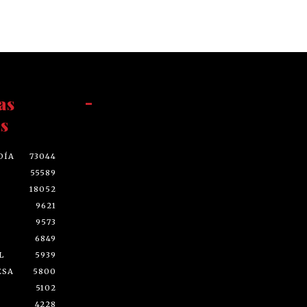
as
-
s
DÍA
73044
55589
18052
9621
9573
6849
L
5939
ESA
5800
5102
4228