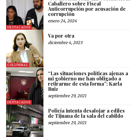
Caballero sobre Fiscal
Anticorrupción por acusación de
corrupción
enero 24, 2024
DESTACADOS
Va por otra
diciembre 4, 2023
COLUMNAZ
“Las situaciones políticas ajenas a
mi gobierno me han obligado a
retirarme de esta forma”: Karla
Ruiz
septiembre 29, 2021
DESTACADOS
Policía intenta desalojar a ediles
de Tijuana de la sala del cabildo
septiembre 29, 2021