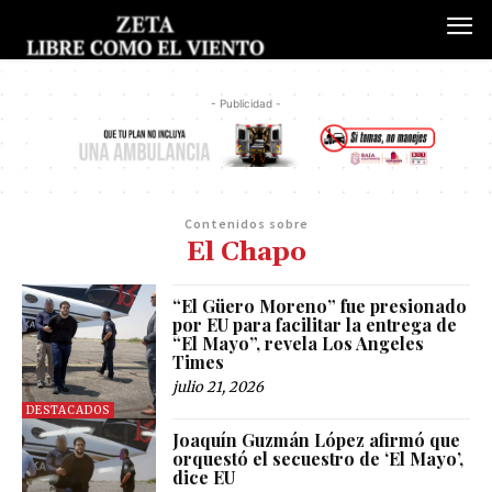
- Publicidad -
Contenidos sobre
El Chapo
“El Güero Moreno” fue presionado
por EU para facilitar la entrega de
“El Mayo”, revela Los Angeles
Times
julio 21, 2026
DESTACADOS
Joaquín Guzmán López afirmó que
orquestó el secuestro de ‘El Mayo’,
dice EU