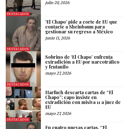
julio 20, 2026
DESTACADOS
‘El Chapo’ pide a corte de EU que
contacte a Sheinbaum para
gestionar su regreso a México
junio 11, 2026
DESTACADOS
Sobrino de ‘El Chapo’ enfrenta
extradición a EU por narcotráfico
y fentanilo
mayo 27, 2026
DESTACADOS
Harfuch descarta cartas de “El
Chapo”; capo insiste en
extradición con misiva 11 a juez de
EU
mayo 27, 2026
DESTACADOS
En cuatro nuevas cartas, “El