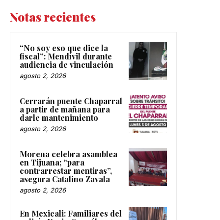
Notas recientes
“No soy eso que dice la
fiscal”: Mendívil durante
audiencia de vinculación
agosto 2, 2026
Cerrarán puente Chaparral
a partir de mañana para
darle mantenimiento
agosto 2, 2026
Morena celebra asamblea
en Tijuana; “para
contrarrestar mentiras”,
asegura Catalino Zavala
agosto 2, 2026
En Mexicali: Familiares del