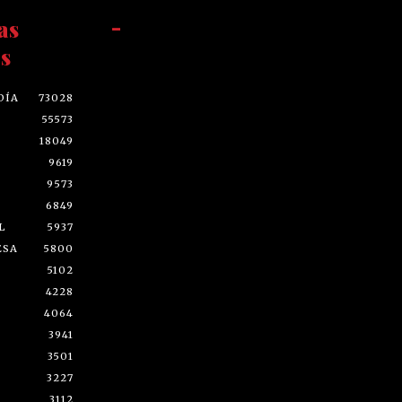
as
-
s
DÍA
73028
55573
18049
9619
9573
6849
L
5937
ESA
5800
5102
4228
4064
3941
3501
3227
3112