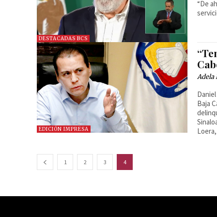
“De ah
servic
DESTACADAS BCS
“Ten
Cab
Adela 
Daniel
Baja C
delinq
Sinalo
EDICIÓN IMPRESA
Loera,
1
2
3
4