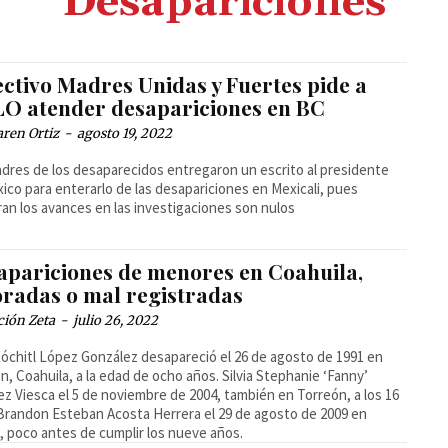
Desapariciones
ectivo Madres Unidas y Fuertes pide a
O atender desapariciones en BC
ren Ortiz
-
agosto 19, 2022
dres de los desaparecidos entregaron un escrito al presidente
ico para enterarlo de las desapariciones en Mexicali, pues
an los avances en las investigaciones son nulos
apariciones de menores en Coahuila,
oradas o mal registradas
ción Zeta
-
julio 26, 2022
óchitl López González desapareció el 26 de agosto de 1991 en
n, Coahuila, a la edad de ocho años. Silvia Stephanie ‘Fanny’
z Viesca el 5 de noviembre de 2004, también en Torreón, a los 16
Brandon Esteban Acosta Herrera el 29 de agosto de 2009 en
lo, poco antes de cumplir los nueve años.