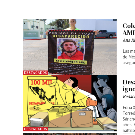
Col
AML
Ana Ka
Las ma
de Méx
asegur
DESTACADOS
Des
ign
Redac
Edna X
Torreó
Sánche
años. 
DESTACADOS
Saltil