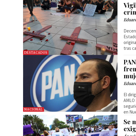
Vig
crí
Eduard
Decena
Estado
origin
tras c
DESTACADOS
PAN
fren
muj
Eduar
El dir
AMLO h
seguri
NACIONAL
en Nue
Se m
exi