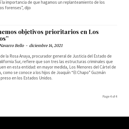
í la importancia de que hagamos un replanteamiento de los
ios forenses”, dijo
emos objetivos prioritarios en Los
os”
Navarro Bello
-
diciembre 14, 2021
 de la Rosa Anaya, procurador general de Justicia del Estado de
alifornia Sur, refiere que son tres las estructuras criminales que
uen en esta entidad: en mayor medida, Los Menores del Cártel de
a, como se conoce a los hijos de Joaquín “El Chapo” Guzmán
 preso en los Estados Unidos.
Page 4 of 4