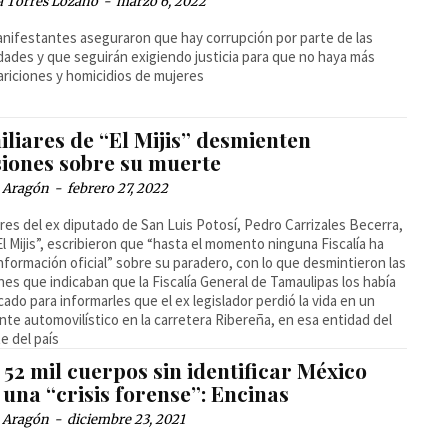
a Torres Lozano
-
marzo 6, 2022
nifestantes aseguraron que hay corrupción por parte de las
dades y que seguirán exigiendo justicia para que no haya más
riciones y homicidios de mujeres
liares de “El Mijis” desmienten
siones sobre su muerte
a Aragón
-
febrero 27, 2022
ares del ex diputado de San Luis Potosí, Pedro Carrizales Becerra,
“El Mijis”, escribieron que “hasta el momento ninguna Fiscalía ha
nformación oficial” sobre su paradero, con lo que desmintieron las
nes que indicaban que la Fiscalía General de Tamaulipas los había
ado para informarles que el ex legislador perdió la vida en un
nte automovilístico en la carretera Ribereña, en esa entidad del
e del país
52 mil cuerpos sin identificar México
 una “crisis forense”: Encinas
a Aragón
-
diciembre 23, 2021