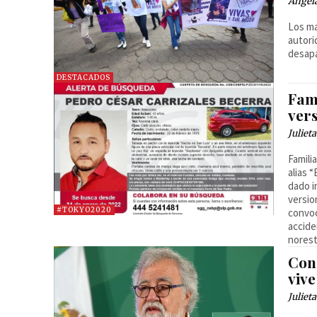
Ángel
Los ma
autori
desapa
DESTACADOS
Fami
ver
Juliet
Famili
alias 
dado i
versio
#TOKYO2020
convoc
accide
norest
Con 
vive
Juliet