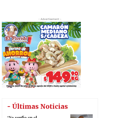
- Advertisement -
- Últimas Noticias
“Yo confío en el