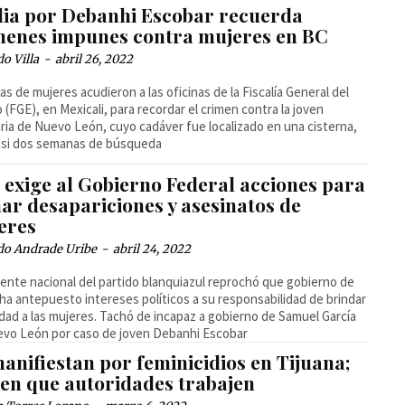
ilia por Debanhi Escobar recuerda
menes impunes contra mujeres en BC
o Villa
-
abril 26, 2022
s de mujeres acudieron a las oficinas de la Fiscalía General del
 (FGE), en Mexicali, para recordar el crimen contra la joven
aria de Nuevo León, cuyo cadáver fue localizado en una cisterna,
asi dos semanas de búsqueda
 exige al Gobierno Federal acciones para
ar desapariciones y asesinatos de
eres
do Andrade Uribe
-
abril 24, 2022
igente nacional del partido blanquiazul reprochó que gobierno de
a antepuesto intereses políticos a su responsabilidad de brindar
dad a las mujeres. Tachó de incapaz a gobierno de Samuel García
vo León por caso de joven Debanhi Escobar
anifiestan por feminicidios en Tijuana;
gen que autoridades trabajen